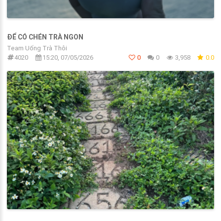
ĐỂ CÓ CHÉN TRÀ NGON
Team Uống Trà Thôi
4020
15:20, 07/05/2026
0
0
3,958
0.0