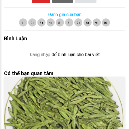
Đánh giá của bạn
1+
2+
3+
4+
5+
6+
7+
8+
9+
10+
Bình Luận
Đăng nhập
để bình luận cho bài viết
Có thể bạn quan tâm