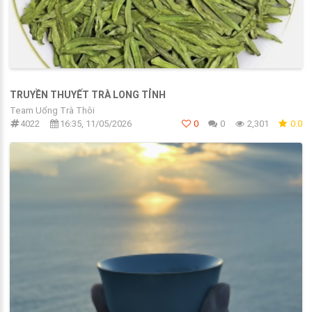
TRUYỀN THUYẾT TRÀ LONG TỈNH
Team Uống Trà Thôi
4022
16:35, 11/05/2026
0
0
2,301
0.0