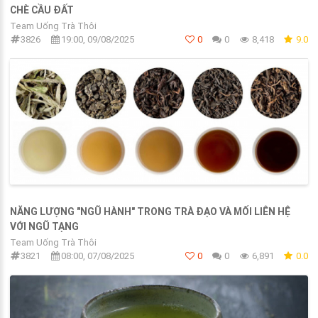
CHÈ CẦU ĐẤT
Team Uống Trà Thôi
3826
19:00, 09/08/2025
0
0
8,418
9.0
NĂNG LƯỢNG "NGŨ HÀNH" TRONG TRÀ ĐẠO VÀ MỐI LIÊN HỆ
VỚI NGŨ TẠNG
Team Uống Trà Thôi
3821
08:00, 07/08/2025
0
0
6,891
0.0