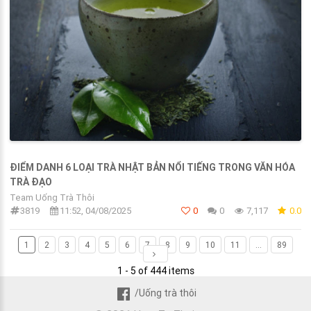
ĐIỂM DANH 6 LOẠI TRÀ NHẬT BẢN NỔI TIẾNG TRONG VĂN HÓA
TRÀ ĐẠO
Team Uống Trà Thôi
3819
11:52, 04/08/2025
0
0
7,117
0.0
1
2
3
4
5
6
7
8
9
10
11
...
89
1 - 5 of 444 items
/Uống trà thôi