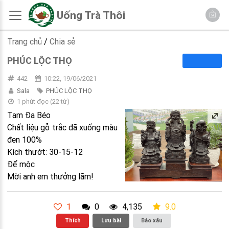
Uống Trà Thôi
Trang chủ
/
Chia sẻ
PHÚC LỘC THỌ
442
10:22, 19/06/2021
Sala
PHÚC LỘC THỌ
1 phút đọc
(
22
từ)
Tam Đa Béo
Chất liệu gỗ trắc đã xuống màu
đen 100%
Kích thướt: 30-15-12
Để mộc
Mời anh em thưởng lãm!
1
0
4,135
9.0
Thích
Lưu bài
Báo xấu