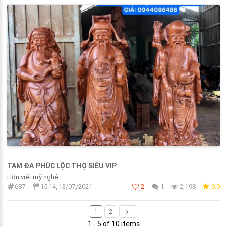
TAM ĐA PHÚC LỘC THỌ SIÊU VIP
Hồn việt mỹ nghệ
687
15:14, 13/07/2021
2
1
2,198
9.0
1
2
1 - 5 of 10 items