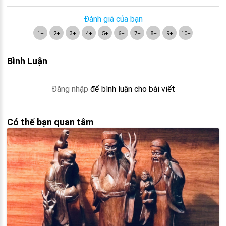
Đánh giá của bạn
1+
2+
3+
4+
5+
6+
7+
8+
9+
10+
Bình Luận
Đăng nhập
để bình luận cho bài viết
Có thể bạn quan tâm