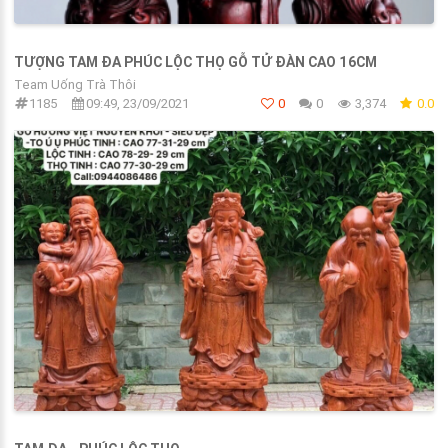
TƯỢNG TAM ĐA PHÚC LỘC THỌ GỖ TỬ ĐÀN CAO 16CM
Team Uống Trà Thôi
1185
09:49, 23/09/2021
0
0
3,374
0.0