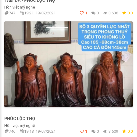
TAM ĐA - PHÚC LỘC THỌ
Hồn việt mỹ nghệ
747
19:21, 19/07/2021
1
0
3,636
0.0
PHÚC LỘC THỌ
Hồn việt mỹ nghệ
746
19:18, 19/07/2021
1
0
3,609
0.0