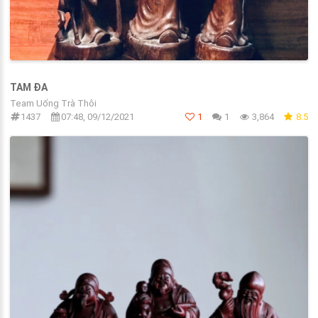
TAM ĐA
Team Uống Trà Thôi
1437
07:48, 09/12/2021
1
1
3,864
8.5