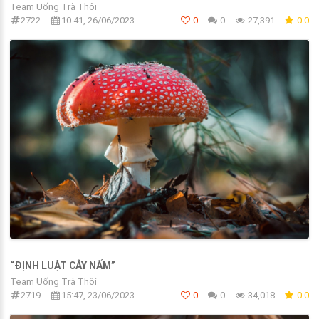
Team Uống Trà Thôi
2722
10:41, 26/06/2023
0
0
27,391
0.0
“ĐỊNH LUẬT CÂY NẤM”
Team Uống Trà Thôi
2719
15:47, 23/06/2023
0
0
34,018
0.0