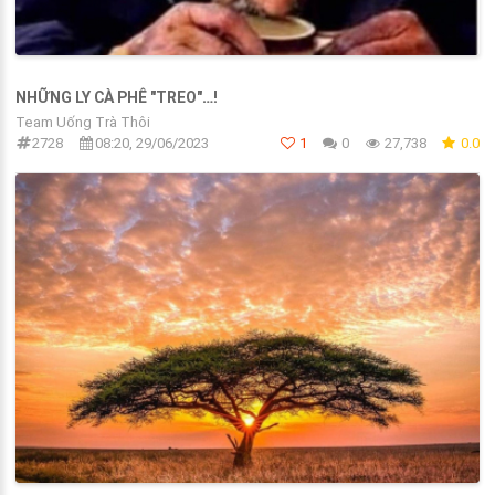
NHỮNG LY CÀ PHÊ "TREO"…!
Team Uống Trà Thôi
2728
08:20, 29/06/2023
1
0
27,738
0.0