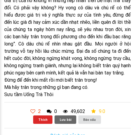
Giá trị của nó không vì những nếp nhăn trên bề mặt mà thay
đổi. Có phải vậy không? Hy vọng cô dâu và chú rể có thể
hiểu được giá trị và ý nghĩa thực sự của tình yêu, đừng để
đến lúc già đi hay cảm xúc dần nhạt nhẽo, liền quên đi lời thề
của chúng ta ngày hôm nay rằng, sẽ yêu nhau trọn đời, xin
các bạn hãy trân trọng đối phương cho đến khi đầu bạc răng
long”. Cô dâu chú rể nhìn nhau gật đầu. Mọi người ở hội
trường vỗ tay hồi lâu chúc mừng. Đại đa số chúng ta đi đến
hết cuộc đời, không ngừng khát vọng, không ngừng truy cầu,
không ngừng tranh giành, nhưng lại không biết trân quý hạnh
phúc ngay bên cạnh mình, kết quả là vẫn hai bàn tay trắng.
Đừng để đến khi mất rồi mới biết trân trọng!
Mà hãy trân trọng những gì bạn đang có.
Sưu tầm Uống Trà Thôi
2
0
49,602
9.0
Thích
Lưu bài
Báo xấu