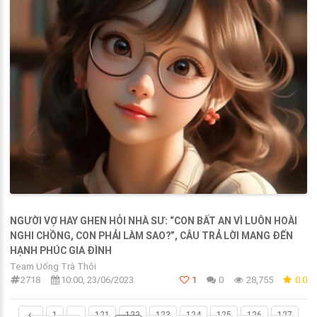
NGƯỜI VỢ HAY GHEN HỎI NHÀ SƯ: “CON BẤT AN VÌ LUÔN HOÀI
NGHI CHỒNG, CON PHẢI LÀM SAO?”, CÂU TRẢ LỜI MANG ĐẾN
HẠNH PHÚC GIA ĐÌNH
Team Uống Trà Thôi
2718
10:00, 23/06/2023
1
0
28,755
0.0
1
...
121
122
123
124
125
126
127