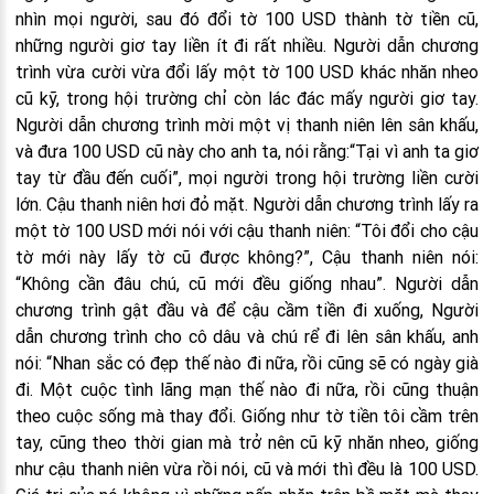
nhìn mọi người, sau đó đổi tờ 100 USD thành tờ tiền cũ,
những người giơ tay liền ít đi rất nhiều. Người dẫn chương
trình vừa cười vừa đổi lấy một tờ 100 USD khác nhăn nheo
cũ kỹ, trong hội trường chỉ còn lác đác mấy người giơ tay.
Người dẫn chương trình mời một vị thanh niên lên sân khấu,
và đưa 100 USD cũ này cho anh ta, nói rằng:“Tại vì anh ta giơ
tay từ đầu đến cuối”, mọi người trong hội trường liền cười
lớn. Cậu thanh niên hơi đỏ mặt. Người dẫn chương trình lấy ra
một tờ 100 USD mới nói với cậu thanh niên: “Tôi đổi cho cậu
tờ mới này lấy tờ cũ được không?”, Cậu thanh niên nói:
“Không cần đâu chú, cũ mới đều giống nhau”. Người dẫn
chương trình gật đầu và để cậu cầm tiền đi xuống, Người
dẫn chương trình cho cô dâu và chú rể đi lên sân khấu, anh
nói: “Nhan sắc có đẹp thế nào đi nữa, rồi cũng sẽ có ngày già
đi. Một cuộc tình lãng mạn thế nào đi nữa, rồi cũng thuận
theo cuộc sống mà thay đổi. Giống như tờ tiền tôi cầm trên
tay, cũng theo thời gian mà trở nên cũ kỹ nhăn nheo, giống
như cậu thanh niên vừa rồi nói, cũ và mới thì đều là 100 USD.