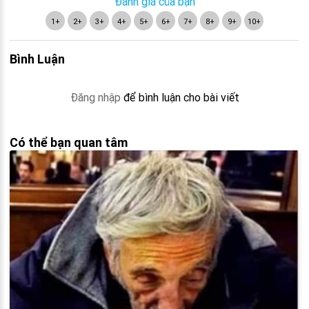
Đánh giá của bạn
1+
2+
3+
4+
5+
6+
7+
8+
9+
10+
Bình Luận
Đăng nhập
để bình luận cho bài viết
Có thể bạn quan tâm