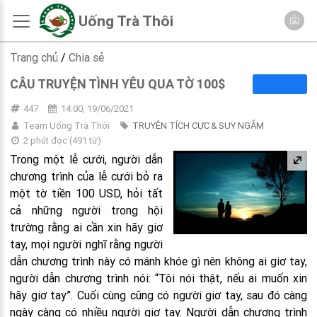
Uống Trà Thôi
Trang chủ
/
Chia sẻ
CÂU TRUYỆN TÌNH YÊU QUA TỜ 100$
447
14:00, 19/06/2021
Team Uống Trà Thôi
TRUYỆN TÍCH CỰC & SUY NGẪM
2 phút đọc
(
491
từ)
Trong một lễ cưới, người dẫn
chương trình của lễ cưới bỏ ra
một tờ tiền 100 USD, hỏi tất
cả những người trong hội
trường rằng ai cần xin hãy giơ
tay, mọi người nghĩ rằng người
dẫn chương trình này có mánh khóe gì nên không ai giơ tay,
người dẫn chương trình nói: “Tôi nói thật, nếu ai muốn xin
hãy giơ tay”. Cuối cùng cũng có người giơ tay, sau đó càng
ngày càng có nhiều người giơ tay. Người dẫn chương trình