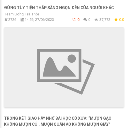
ĐỪNG TÙY TIỆN THẮP SẮNG NGỌN ĐÈN CỦA NGƯỜI KHÁC
Team Uống Trà Thôi
2726
14:56, 27/06/2023
0
0
37,772
0.0
TRONG KẾT GIAO HÃY NHỚ BÀI HỌC CỔ XƯA: “MƯỢN GẠO
KHÔNG MƯỢN CỦI, MƯỢN QUẦN ÁO KHÔNG MƯỢN GIẦY”