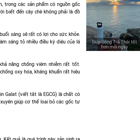
h, trong các sản phẩm có nguồn gốc
ười biết đến cây chè không phải là đồ
uổi sáng sẽ rất có lợi cho sức khỏe.
àm sáng tỏ nhiều điều kỳ diệu của lá
Giúp Uống Trà Thôi tốt
hơn mỗi ngày
 khả năng chống viêm nhiễm rất tốt.
 chống oxy hóa, kháng khuẩn rất hiệu
n Galat (viết tắt là EGCG) là chất có
xuyên giúp cơ thể loại bỏ các gốc tự
 Kết quả là quá trình này sản sinh ra