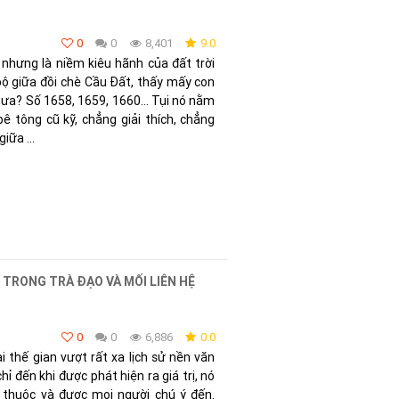
0
0
8,401
9.0
 nhưng là niềm kiêu hãnh của đất trời
bộ giữa đồi chè Cầu Đất, thấy mấy con
 chưa? Số 1658, 1659, 1660… Tụi nó nằm
ê tông cũ kỹ, chẳng giải thích, chẳng
iữa ...
TRONG TRÀ ĐẠO VÀ MỐI LIÊN HỆ
0
0
6,886
0.0
ại thế gian vượt rất xa lịch sử nền văn
ỉ đến khi được phát hiện ra giá trị, nó
 thuộc và được mọi người chú ý đến.