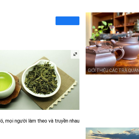
GIỚI THIỆU CÁC TRÀ QUÁ
ó, mọi người làm theo và truyền nhau