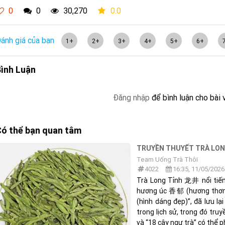
0
0
30,270
0.0
ánh giá của bạn
1+
2+
3+
4+
5+
6+
ình Luận
Đăng nhập
để bình luận cho bài 
ó thể bạn quan tâm
TRUYỀN THUYẾT TRÀ LON
Team Uống Trà Thôi
4022
16:35, 11/05/2026
Trà Long Tỉnh 龙井 nổi tiến
hương úc 香郁 (hương thơm)
(hình dáng đẹp)”, đã lưu lạ
trong lịch sử, trong đó tru
và “18 cây ngự trà” có thể ph