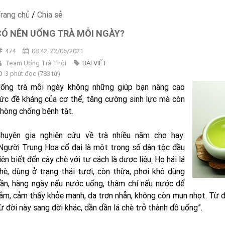
rang chủ
/
Chia sẻ
CÓ NÊN UỐNG TRÀ MỖI NGÀY?
474
08:42, 22/06/2021
Team Uống Trà Thôi
BÀI VIẾT
3 phút đọc
(
783
từ)
ống trà mỗi ngày không những giúp bạn nâng cao
ức đề kháng của cơ thể, tăng cường sinh lực mà còn
hòng chống bệnh tật.
huyên gia nghiên cứu về trà nhiều năm cho hay:
Người Trung Hoa cổ đại là một trong số dân tộc đầu
iên biết đến cây chè với tư cách là dược liệu. Họ hái lá
hè, dùng ở trạng thái tươi, còn thừa, phơi khô dùng
ần, hàng ngày nấu nước uống, thậm chí nấu nước để
ắm, cảm thấy khỏe mạnh, da trơn nhẵn, không còn mụn nhọt. Từ đ
ừ đời này sang đời khác, dần dần lá chè trở thành đồ uống”.