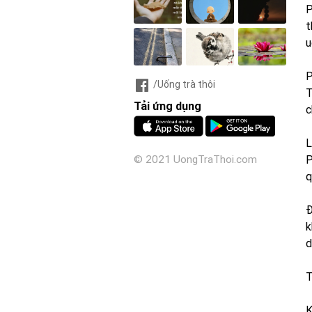
P
t
u
P
/Uống trà thôi
T
Tải ứng dụng
c
L
P
© 2021 UongTraThoi.com
q
Đ
k
d
T
K