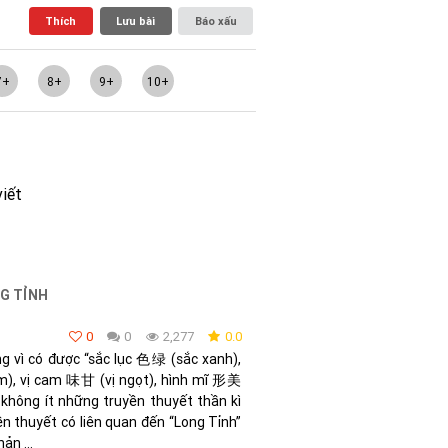
Thích
Lưu bài
Báo xấu
7+
8+
9+
10+
viết
G TỈNH
0
0
2,277
0.0
g vì có được “sắc lục 色绿 (sắc xanh),
, vị cam 味甘 (vị ngọt), hình mĩ 形美
i không ít những truyền thuyết thần kì
yền thuyết có liên quan đến “Long Tỉnh”
ản ...