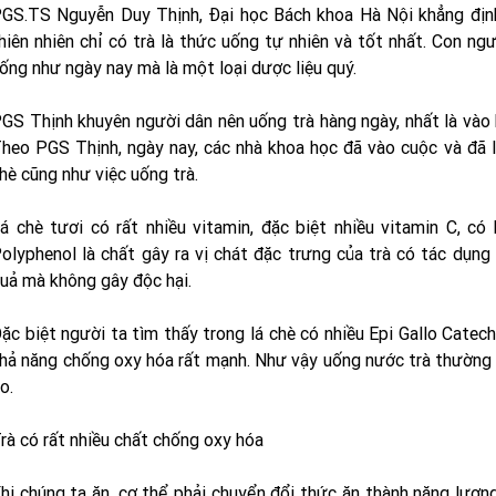
GS.TS Nguyễn Duy Thịnh, Đại học Bách khoa Hà Nội khẳng địn
hiên nhiên chỉ có trà là thức uống tự nhiên và tốt nhất. Con ng
ống như ngày nay mà là một loại dược liệu quý.
GS Thịnh khuyên người dân nên uống trà hàng ngày, nhất là vào b
heo PGS Thịnh, ngày nay, các nhà khoa học đã vào cuộc và đã l
hè cũng như việc uống trà.
á chè tươi có rất nhiều vitamin, đặc biệt nhiều vitamin C, có
olyphenol là chất gây ra vị chát đặc trưng của trà có tác dụng
uả mà không gây độc hại.
ặc biệt người ta tìm thấy trong lá chè có nhiều Epi Gallo Catechi
hả năng chống oxy hóa rất mạnh. Như vậy uống nước trà thường 
o.
rà có rất nhiều chất chống oxy hóa
hi chúng ta ăn, cơ thể phải chuyển đổi thức ăn thành năng lượng.