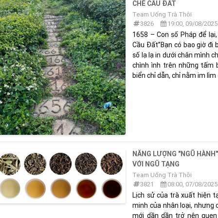
CHÈ CẦU ĐẤT
Team Uống Trà Thôi
3826
19:00, 09/08/2025
1658 – Con số Pháp để lại,
Cầu Đất”Bạn có bao giờ đi 
số lạ lạ in dưới chân mình
chình ình trên những tấm b
biển chỉ dẫn, chỉ nằm im lìm g
NĂNG LƯỢNG "NGŨ HÀNH" 
VỚI NGŨ TẠNG
Team Uống Trà Thôi
3821
08:00, 07/08/2025
Lịch sử của trà xuất hiện t
minh của nhân loại, nhưng ch
mới dần dần trở nên quen