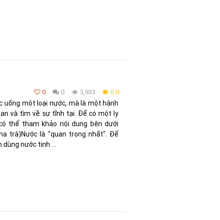
0
0
3,933
0.0
ệc uống một loại nước, mà là một hành
an và tìm về sự tĩnh tại. Để có một ly
 có thể tham khảo nội dung bên dưới
ha trà)Nước là "quan trọng nhất". Để
 dùng nước tinh ...