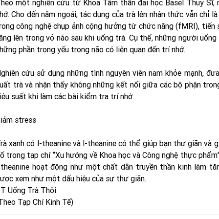
heo một nghiên cứu từ Khoa Tâm thần đại học Basel Thụy Sĩ, n
hớ. Cho đến năm ngoái, tác dụng của trà lên nhận thức vẫn chỉ l
rong công nghệ chụp ảnh cộng hưởng từ chức năng (fMRI), tiến 
ăng lên trong vỏ não sau khi uống trà. Cụ thể, những người uống 
hững phần trọng yếu trọng não có liên quan đến trí nhớ.
ghiên cứu sử dụng những tình nguyên viên nam khỏe mạnh, đưa
uất trà và nhận thấy không những kết nối giữa các bộ phận tron
iệu suất khi làm các bài kiểm tra trí nhớ.
iảm stress
rà xanh có l-theanine và l-theanine có thể giúp bạn thư giãn và
ố trong tạp chí “Xu hướng về Khoa học và Công nghệ thực phẩm” b
-theanine hoạt động như một chất dẫn truyền thần kinh làm tă
ược xem như một dấu hiệu của sự thư giãn.
T Uống Trà Thôi
Theo Tạp Chí Kinh Tế)