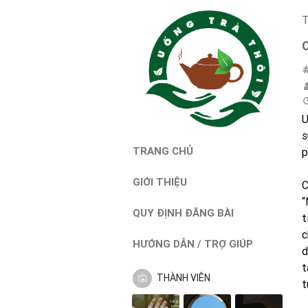
T
U
s
TRANG CHỦ
p
GIỚI THIỆU
C
“
QUY ĐỊNH ĐĂNG BÀI
t
c
HƯỚNG DẪN / TRỢ GIÚP
d
t
THÀNH VIÊN
t