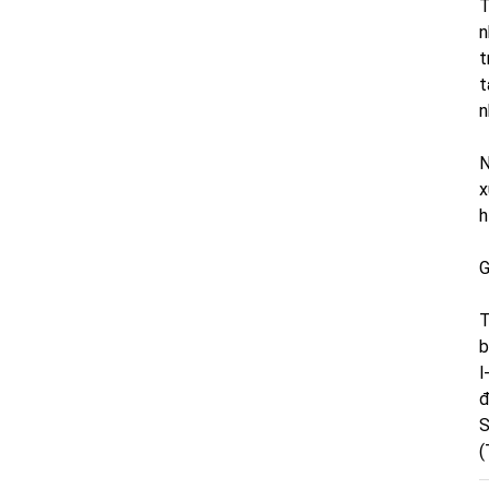
T
n
t
t
n
N
x
h
G
T
b
l
đ
S
(