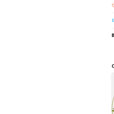
Đ
B
C