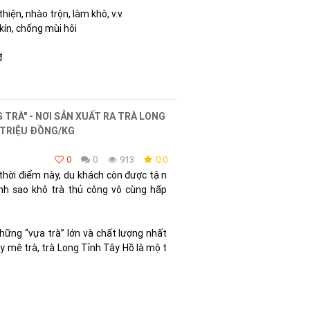
hiện, nhào trộn, làm khô, v.v.
kín, chống mùi hôi
đ
TRÀ" - NƠI SẢN XUẤT RA TRÀ LONG
M TRIỆU ĐỒNG/KG
0
0
913
0.0
 thời điểm này, du khách còn được tận
nh sao khô trà thủ công vô cùng hấp
̃ng “vựa trà” lớn và chất lượng nhất
ay mê trà, trà Long Tỉnh Tây Hồ là một