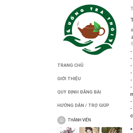
T
-
-
TRANG CHỦ
-
-
GIỚI THIỆU
-
-
QUY ĐỊNH ĐĂNG BÀI
m
-
HƯỚNG DẪN / TRỢ GIÚP
-
c
THÀNH VIÊN
*