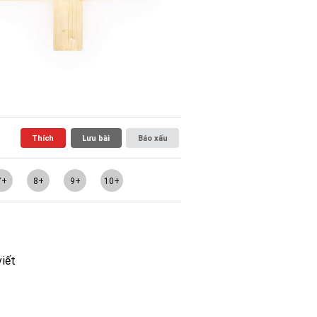
Thích
Lưu bài
Báo xấu
7+
8+
9+
10+
viết