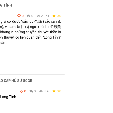
G TỈNH
0
0
2,354
0.0
g vì có được “sắc lục 色绿 (sắc xanh),
, vị cam 味甘 (vị ngọt), hình mĩ 形美
i không ít những truyền thuyết thần kì
yền thuyết có liên quan đến “Long Tỉnh”
ản ...
AO CẤP HŨ SỨ 80GR
0
0
886
0.0
 Long Tỉnh