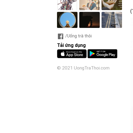
(
/Uống trà thôi
Tải ứng dụng
© 2021 UongTraThoi.com