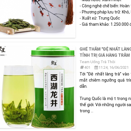
- Công nghệ chế biến: Hoàn t
- Phương pháp lưu trữ: Khô, 
- Xuất xứ: Trung Quốc
- Giá tham khảo: 1.250.000 
GHÉ THĂM "ĐỆ NHẤT LÀNG 
TỈNH TRỊ GIÁ HÀNG TRĂ
Team Uống Trà Thôi
401
11:24, 16/06/2021
Tới “Đệ nhất làng trà” vào
mắt chiêm ngưỡng quá trì
dẫn.
Trung Quốc là một trong như
thế giới. Với những người s
trong ...