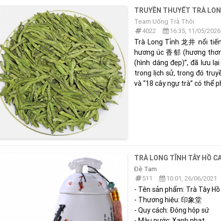
TRUYỀN THUYẾT TRÀ LON
Team Uống Trà Thôi
4022
16:35, 11/05/2026
Trà Long Tỉnh 龙井 nổi tiến
hương úc 香郁 (hương thơm)
(hình dáng đẹp)”, đã lưu lạ
trong lịch sử, trong đó tru
và “18 cây ngự trà” có thể ph
TRÀ LONG TĨNH TÂY HỒ C
Đệ Tam
511
10:01, 26/06/2021
- Tên sản phẩm: Trà Tây Hồ
- Thương hiệu: 印象堂
- Quy cách: Đóng hộp sứ
- Màu nước: Xanh nhạt