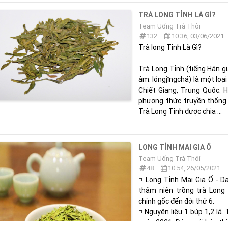
TRÀ LONG TỈNH LÀ GÌ?
Team Uống Trà Thôi
132
10:36, 03/06/2021
Trà long Tỉnh Là Gì?
Trà Long Tỉnh (tiếng Hán
âm: lóngjǐngchá) là một loại
Chiết Giang, Trung Quốc. 
phương thức truyền thống v
Trà Long Tỉnh được chia ...
LONG TỈNH MAI GIA Ổ
Team Uống Trà Thôi
48
10:54, 26/05/2021
◽ Long Tỉnh Mai Gia Ổ - D
thâm niên trồng trà Long 
chính gốc đến đời thứ 6.
◽ Nguyên liệu 1 búp 1,2 lá.
xuân 2021. Đóng gói hộp th