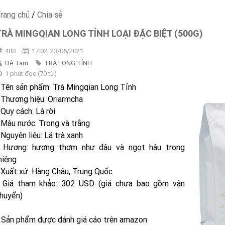
rang chủ
/
Chia sẻ
TRÀ MINGQIAN LONG TỈNH LOẠI ĐẶC BIỆT (500G)
488
17:02, 23/06/2021
Đệ Tam
TRÀ LONG TỈNH
1 phút đọc
(
70
từ)
 Tên sản phẩm: Trà Mingqian Long Tỉnh
 Thương hiệu: Oriarmcha
 Quy cách: Lá rời
 Màu nước: Trong và trắng
 Nguyên liệu: Lá trà xanh
 Hương: hương thơm như đậu và ngọt hậu trong
iệng
 Xuất xứ: Hàng Châu, Trung Quốc
 Giá tham khảo: 302 USD (giá chưa bao gồm vận
huyển)
 Sản phẩm được đánh giá cáo trên amazon