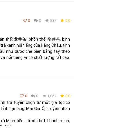
0
0
887
0.0
 giản thể: 龙井茶; phồn thể: 龍井茶, bính
 trà xanh nổi tiếng của Hàng Châu, tỉnh
Hầu như được chế biến bằng tay theo
à nổi tiếng vì có chất lượng rất cao.
0
0
1,067
0.0
anh trà tuyển chọn từ một gia tộc có
Tỉnh tại làng Mai Gia Ổ, truyền nhân
 Trà Minh tiền - trước tiết Thanh minh,
iếc 125g.