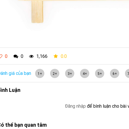
0
0
1,166
0.0
ánh giá của bạn
1+
2+
3+
4+
5+
6+
ình Luận
Đăng nhập
để bình luận cho bài 
ó thể bạn quan tâm