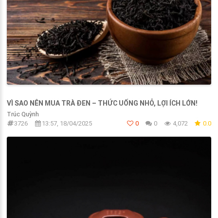
VÌ SAO NÊN MUA TRÀ ĐEN – THỨC UỐNG NHỎ, LỢI ÍCH LỚN!
Trúc Quỳnh
3726
13:57, 18/04/2025
0
0
4,072
0.0