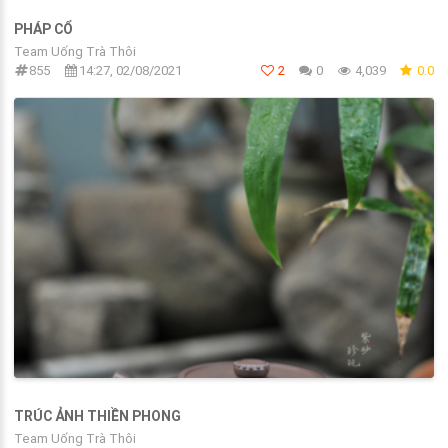
PHÁP CỔ
Team Uống Trà Thôi
855
14:27, 02/08/2021
2
0
4,039
0.0
TRÚC ẢNH THIỀN PHONG
Team Uống Trà Thôi