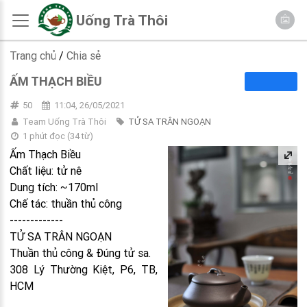
Uống Trà Thôi
Trang chủ
/
Chia sẻ
ẤM THẠCH BIỀU
50
11:04, 26/05/2021
Team Uống Trà Thôi
TỬ SA TRÂN NGOẠN
1 phút đọc
(
34
từ)
Ấm Thạch Biều
Chất liệu: tử nê
Dung tích: ~170ml
Chế tác: thuần thủ công
-------------
TỬ SA TRÂN NGOẠN
Thuần thủ công & Đúng tử sa.
308 Lý Thường Kiệt, P6, TB,
HCM