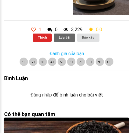
1
0
3,229
0.0
Thích
Lưu bài
Báo xấu
Đánh giá của bạn
1+
2+
3+
4+
5+
6+
7+
8+
9+
10+
Bình Luận
Đăng nhập
để bình luận cho bài viết
Có thể bạn quan tâm