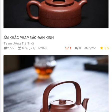
ẤM KHẮC PHÁP BẢO ĐÀN KINH
Team Uống Trà Thôi
2779
16:48, 24/07/2023
1
0
6,251
5.5