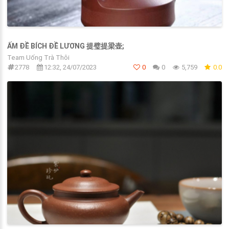
ẤM ĐỀ BÍCH ĐỀ LƯƠNG 提璧提梁壶;
Team Uống Trà Thôi
2778
12:32, 24/07/2023
0
0
5,759
0.0