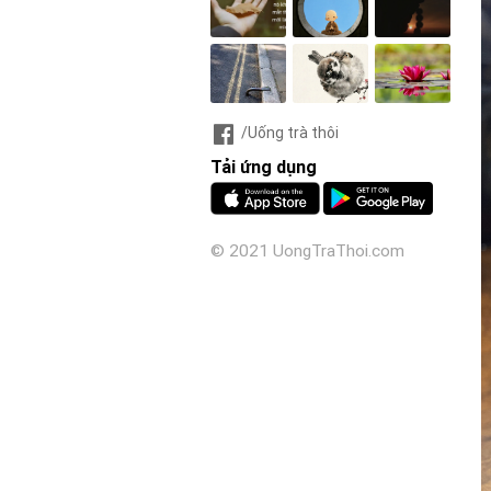
/Uống trà thôi
Tải ứng dụng
© 2021 UongTraThoi.com