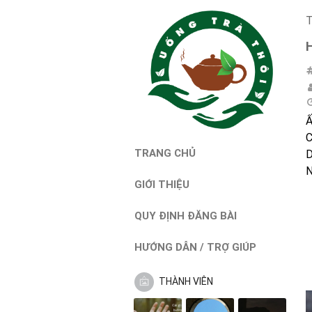
T
Ấ
C
TRANG CHỦ
D
N
GIỚI THIỆU
QUY ĐỊNH ĐĂNG BÀI
HƯỚNG DẪN / TRỢ GIÚP
THÀNH VIÊN