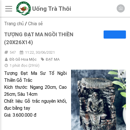
Uống Trà Thôi
Trang chủ
/
Chia sẻ
TƯỢNG ĐẠT MA NGỒI THIỀN
(20X26X14)
547
11:22, 30/06/2021
Đồ Gỗ Hoa Mộc
ĐẠT MA
1 phút đọc
(
29
từ)
Tượng Đạt Ma Sư Tổ Ngồi
Thiền Gỗ Trắc
Kích thước: Ngang 20cm, Cao
26cm, Sâu 14cm
Chất liệu: Gỗ trắc nguyên khối,
đục bằng tay
Giá: 3.600.000 đ