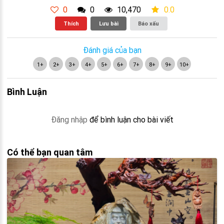
0
0
10,470
0.0
Thích
Lưu bài
Báo xấu
Đánh giá của bạn
1+
2+
3+
4+
5+
6+
7+
8+
9+
10+
Bình Luận
Đăng nhập
để bình luận cho bài viết
Có thể bạn quan tâm