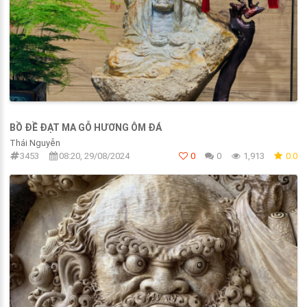
BỒ ĐỀ ĐẠT MA GỖ HƯƠNG ÔM ĐÁ
Thái Nguyễn
3453
08:20, 29/08/2024
0
0
1,913
0.0