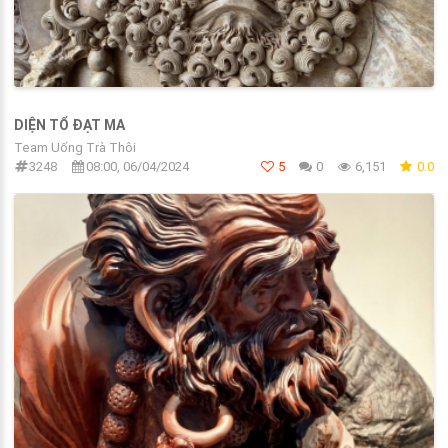
DIỆN TỔ ĐẠT MA
Team Uống Trà Thôi
3248
08:00, 06/04/2024
5
0
6,151
0.0