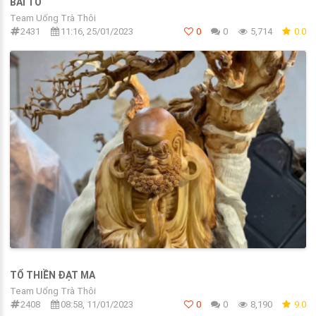
BÁI TỔ
Team Uống Trà Thôi
2431
11:16, 25/01/2023
0
0
5,714
0.0
TỔ THIỀN ĐẠT MA
Team Uống Trà Thôi
2408
08:58, 11/01/2023
0
0
8,190
9.0