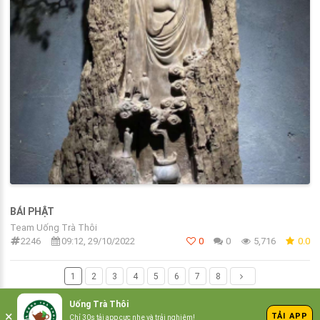
BÁI PHẬT
Team Uống Trà Thôi
2246
09:12, 29/10/2022
0
0
5,716
0.0
1
2
3
4
5
6
7
8
1 - 5 of 40 items
Uống Trà Thôi
×
/Uống trà thôi
TẢI APP
Chỉ 30s tải app cực nhẹ và trải nghiệm!