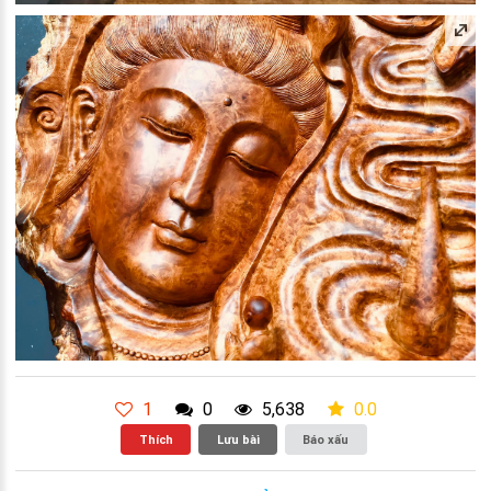
1
0
5,638
0.0
Thích
Lưu bài
Báo xấu