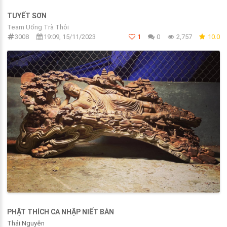
TUYẾT SƠN
Team Uống Trà Thôi
3008
19:09, 15/11/2023
1
0
2,757
10.0
PHẬT THÍCH CA NHẬP NIẾT BÀN
Thái Nguyễn