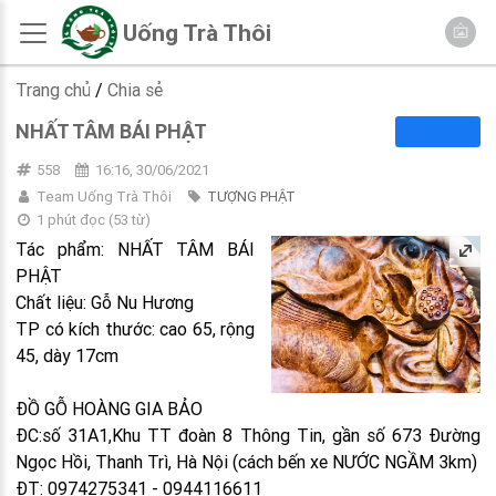
Uống Trà Thôi
Trang chủ
/
Chia sẻ
NHẤT TÂM BÁI PHẬT
558
16:16, 30/06/2021
Team Uống Trà Thôi
TƯỢNG PHẬT
1 phút đọc
(
53
từ)
Tác phẩm: NHẤT TÂM BÁI
PHẬT
Chất liệu: Gỗ Nu Hương
TP có kích thước: cao 65, rộng
45, dày 17cm
ĐỒ GỖ HOÀNG GIA BẢO
ĐC:số 31A1,Khu TT đoàn 8 Thông Tin, gần số 673 Đường
Ngọc Hồi, Thanh Trì, Hà Nội (cách bến xe NƯỚC NGẦM 3km)
ĐT: 0974275341 - 0944116611