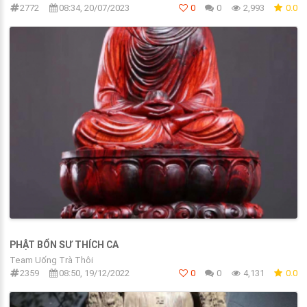
2772
08:34, 20/07/2023
0
0
2,993
0.0
PHẬT BỔN SƯ THÍCH CA
Team Uống Trà Thôi
2359
08:50, 19/12/2022
0
0
4,131
0.0