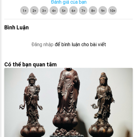
Đánh giá của bạn
1+
2+
3+
4+
5+
6+
7+
8+
9+
10+
Bình Luận
Đăng nhập
để bình luận cho bài viết
Có thể bạn quan tâm