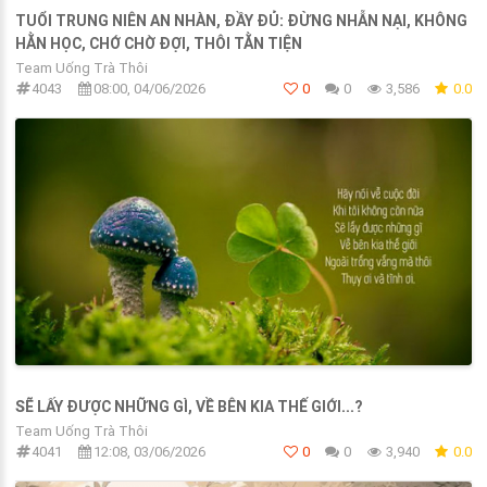
TUỔI TRUNG NIÊN AN NHÀN, ĐẦY ĐỦ: ĐỪNG NHẪN NẠI, KHÔNG
HẰN HỌC, CHỚ CHỜ ĐỢI, THÔI TẰN TIỆN
Team Uống Trà Thôi
4043
08:00, 04/06/2026
0
0
3,586
0.0
SẼ LẤY ĐƯỢC NHỮNG GÌ, VỀ BÊN KIA THẾ GIỚI...?
Team Uống Trà Thôi
4041
12:08, 03/06/2026
0
0
3,940
0.0