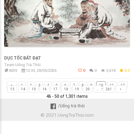
DỤC TỐC BẤT ĐẠT
Team Uống Trà Thôi
4039
13:33, 28/05/2026
0
0
3,618
0.0
1
2
3
4
5
6
7
8
9
10
11
12
13
14
15
16
17
18
19
20
...
261
46 - 50 of 1,301 items
/Uống trà thôi
© 2021 UongTraThoi.com