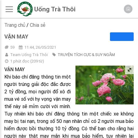
Uống Trà Thôi
Trang chủ
/
Chia sẻ
VẬN MAY
59
11:44, 26/05/2021
Team Uống Trà Thôi
TRUYỆN TÍCH CỰC & SUY NGẪM
1 phút đọc
(
209
từ)
VẬN MAY
Khi báo chí đăng thông tin một
người trúng giải độc đắc được
2 tỷ đồng, mọi người đổ xô đi
mua vé số với hy vọng vận may
thế này sẽ mỉm cười với mình.
Tuy nhiên khi báo chí đăng thông tin một chiếc xe không
may bị tai nạn, trong số 50 nạn nhân chỉ có 2 người mua bảo
hiểm được bồi thường 10 tỷ đồng. Có thể bạn cho rằng hai
người này thật may mắn khi mua bảo hiểm, tuy nhiên lại