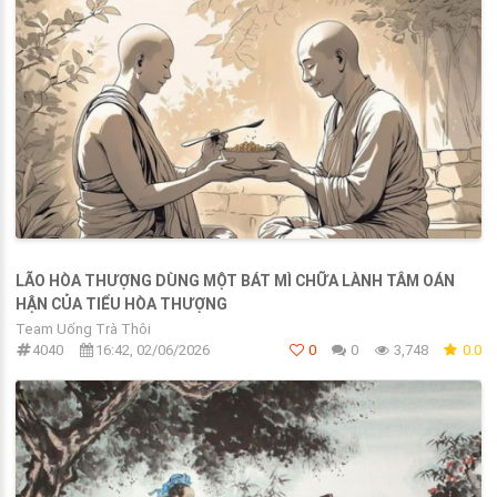
LÃO HÒA THƯỢNG DÙNG MỘT BÁT MÌ CHỮA LÀNH TÂM OÁN
HẬN CỦA TIỂU HÒA THƯỢNG
Team Uống Trà Thôi
4040
16:42, 02/06/2026
0
0
3,748
0.0