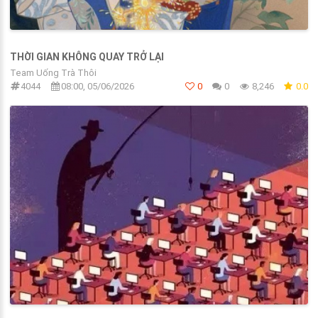
THỜI GIAN KHÔNG QUAY TRỞ LẠI
Team Uống Trà Thôi
4044
08:00, 05/06/2026
0
0
8,246
0.0