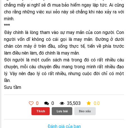
chẳng mấy ai nghĩ sẽ đi mua bảo hiểm ngay lập tức. Ai cũng
cho rằng những việc xui xẻo này sẽ chẳng khi nào xảy ra với
mình.
***
Đây chính là lòng tham vào sự may mắn của con người. Con
người vốn dĩ không có cái gọi là may mắn. Đường ở dưới
chân còn mây ở trên đầu, sống thực tế, tiến về phía trước
làm điều nên làm, đó chính là may mắn.
Đời người là một cuốn sách mà trong đó có rất nhiều câu
chuyện, mỗi câu chuyện đều mang trong mình rất nhiều đạo
lý. Vậy nên đạo lý có rất nhiều, nhưng cuộc đời chỉ có một
lần.
Sưu tầm
0
0
35,503
0.0
Thích
Lưu bài
Báo xấu
Đánh giá của bạn