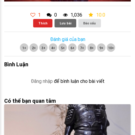
1
0
1,036
10.0
Thích
Lưu bài
Báo xấu
Đánh giá của bạn
1+
2+
3+
4+
5+
6+
7+
8+
9+
10+
Bình Luận
Đăng nhập
để bình luận cho bài viết
Có thể bạn quan tâm