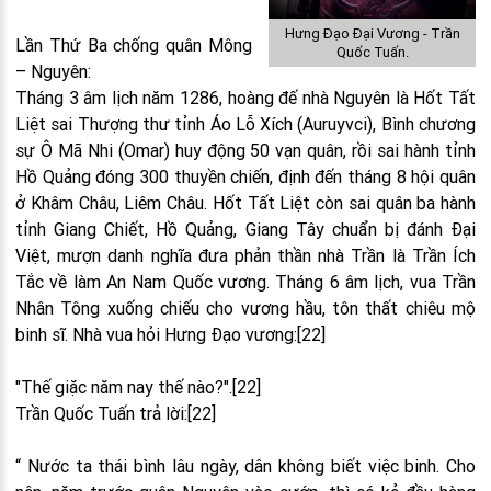
Hưng Đạo Đại Vương - Trần
Lần Thứ Ba chống quân Mông
Quốc Tuấn.
– Nguyên:
Tháng 3 âm lịch năm 1286, hoàng đế nhà Nguyên là Hốt Tất
Liệt sai Thượng thư tỉnh Áo Lỗ Xích (Auruyvci), Bình chương
sự Ô Mã Nhi (Omar) huy động 50 vạn quân, rồi sai hành tỉnh
Hồ Quảng đóng 300 thuyền chiến, định đến tháng 8 hội quân
ở Khâm Châu, Liêm Châu. Hốt Tất Liệt còn sai quân ba hành
tỉnh Giang Chiết, Hồ Quảng, Giang Tây chuẩn bị đánh Đại
Việt, mượn danh nghĩa đưa phản thần nhà Trần là Trần Ích
Tắc về làm An Nam Quốc vương. Tháng 6 âm lịch, vua Trần
Nhân Tông xuống chiếu cho vương hầu, tôn thất chiêu mộ
binh sĩ. Nhà vua hỏi Hưng Đạo vương:[22]
"Thế giặc năm nay thế nào?".[22]
Trần Quốc Tuấn trả lời:[22]
“ Nước ta thái bình lâu ngày, dân không biết việc binh. Cho