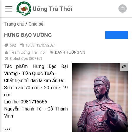
Uống Trà Thôi
Trang chủ
/
Chia sẻ
HƯNG ĐẠO VƯƠNG
692
18:53, 13/07/2021
Team Uống Trà Thôi
DANH TƯỚNG VN
3 phút đọc
(
807
từ)
Tác phẩm: Hưng Đạo Đại
Vương - Trần Quốc Tuấn.
Chất liệu: tử đàn lá kim Ấn Độ
Size: cao 70 cm - 20 cm - 19
cm.
Liên hệ: 0981716666
Nguyễn Thanh Tú - Gỗ Thành
Vinh
***