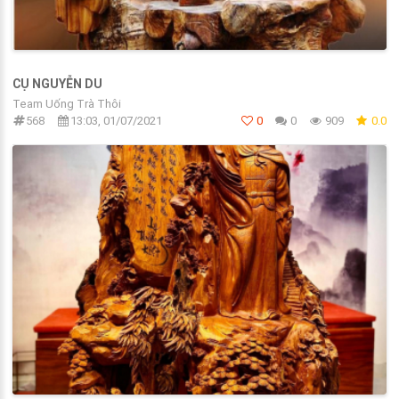
CỤ NGUYỄN DU
Team Uống Trà Thôi
568
13:03, 01/07/2021
0
0
909
0.0