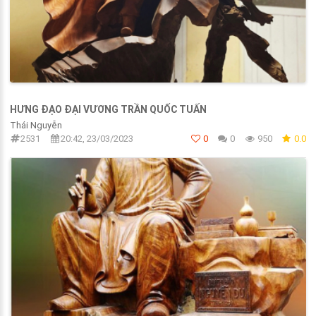
HƯNG ĐẠO ĐẠI VƯƠNG TRẦN QUỐC TUẤN
Thái Nguyễn
2531
20:42, 23/03/2023
0
0
950
0.0