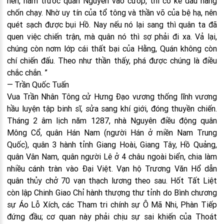
nên, năm trước quân Nguyên vào cướp, thì có kẻ đầu hàng
chốn chạy. Nhờ uy tín của tổ tông và thần võ của bệ hạ, nên
quét sạch được bụi Hồ. Nay nếu nó lại sang thì quân ta đã
quen việc chiến trận, mà quân nó thì sợ phải đi xa. Vả lại,
chúng còn nơm lớp cái thất bại của Hằng, Quán không còn
chí chiến đấu. Theo như thần thấy, phá được chúng là điều
chắc chắn. ”
— Trần Quốc Tuấn
Vua Trần Nhân Tông cử Hưng Đạo vương thống lĩnh vương
hầu luyện tập binh sĩ, sửa sang khí giới, đóng thuyền chiến.
Tháng 2 âm lịch năm 1287, nhà Nguyên điều động quân
Mông Cổ, quân Hán Nam (người Hán ở miền Nam Trung
Quốc), quân 3 hành tỉnh Giang Hoài, Giang Tây, Hồ Quảng,
quân Vân Nam, quân người Lê ở 4 châu ngoài biển, chia làm
nhiều cánh tràn vào Đại Việt. Vạn hộ Trương Văn Hổ dẫn
quân thủy chở 70 vạn thạch lương theo sau. Hốt Tất Liệt
còn lập Chinh Giao Chỉ hành thượng thư tỉnh do Bình chương
sự Áo Lỗ Xích, các Tham tri chính sự Ô Mã Nhi, Phàn Tiếp
đứng đầu; cơ quan này phải chịu sự sai khiến của Thoát