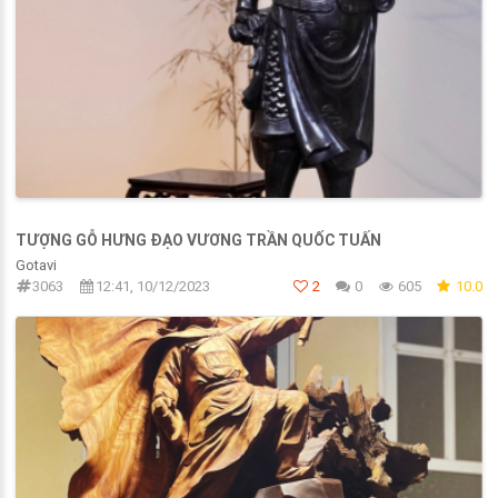
TƯỢNG GỖ HƯNG ĐẠO VƯƠNG TRẦN QUỐC TUẤN
Gotavi
3063
12:41, 10/12/2023
2
0
605
10.0