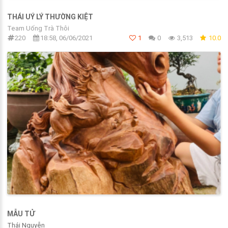
THÁI UÝ LÝ THƯỜNG KIỆT
Team Uống Trà Thôi
220
18:58, 06/06/2021
1
0
3,513
10.0
MẪU TỬ
Thái Nguyễn