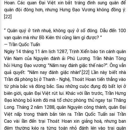
Hoan. Các quan Đại Việt xin bắt tráng đinh sung quân để
quân đội đông hơn, nhưng Hưng Đạo Vương không đồng ý:
[22]
“ Quân quý ở tinh nhuệ, không quý ở số đông. Dẫu đến 100
vạn quân mà như Bồ Kiên thì cũng làm gì được? ”
— Trần Quốc Tuấn
Ngày 14 tháng 11 âm lịch 1287, Trịnh Xiển báo tin cánh quân
Vân Nam của Nguyên đánh ải Phú Lương. Trần Nhân Tông
hỏi Hưng Đạo vương: "Năm nay đánh giặc thế nào?". Ông vẫn
quả quyết: "Năm nay đánh giặc nhàn".[22] Lần này biết nhà
Trần đã phòng bị ở Thanh - Nghệ, Thoát Hoan tiến thẳng vào
từ phía bắc và đông bắc. Sau những cuộc đụng độ bất lợi ở
biên giới, quân Đại Việt rút lui. Khác với lần trước, Trần Hưng
Đạo không bỏ kinh đô mà tổ chức phòng thủ ngay tại Thăng
Long. Tháng 2 năm 1288, quân Nguyên công thành, quân Đại
Việt nấp trong thành bắn tên ra. Trần Quốc Tuấn sai Trần
Cao vài lần đến trại Thoát Hoan xin giảng hoà, nhưng ban
đêm thường kéo ra từng toán nhỏ đánh lén vào trại quân