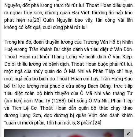
Nguyên, đốt phá lương thực rồi rút lui. Thoát Hoan điều quân
ra ngoài truy kích, nhưng quân Đại Việt thường ẩn nấp khó
phát hiện ra.[23] Quân Nguyên bao vây tấn công vài lần
không có kết quả, cuối cùng phải rút lui.
Trong khi đó, đoàn thuyền lương của Trương Văn Hổ bị Nhân
Huệ vương Trần Khánh Dư chặn đánh và tiêu diệt ở Vân Đồn.
Thoát Hoan rút khỏi Thăng Long về hành dinh ở Vạn Kiếp.
Do bị thiếu lương và bệnh dịch, Thoát Hoan buộc phải rút lui,
một ngả của thủy quân do Ô Mã Nhi và Phàn Tiếp chỉ huy,
một ngả của bộ binh do Thoát Hoan chỉ huy. Trần Hưng Đạo
bố trí lực lượng mai phục ở cửa sông Bạch Đằng, trực tiếp
tiêu diệt toàn bộ binh thuyền của Ô Mã Nhi vào tháng Tư
(âm lịch) năm Mậu Tý (1288), bắt sống Ô Mã Nhi, Phàn Tiếp
và Tích Lệ Cơ. Thoát Hoan dẫn quân bộ tháo chạy theo
đường Lạng Sơn, dọc đường bị quân Việt đón đánh khiến
"quân sĩ mười phần, tổn hại mất 5, 8 phần".[24]