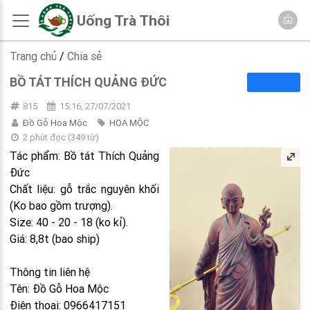
Uống Trà Thôi
Trang chủ
/
Chia sẻ
BỒ TÁT THÍCH QUẢNG ĐỨC
815
15:16, 27/07/2021
Đồ Gỗ Hoa Mộc
HOA MỘC
2 phút đọc
(
349
từ)
Tác phẩm: Bồ tát Thích Quảng
Đức
Chất liệu: gỗ trắc nguyên khối
(Ko bao gồm trượng).
Size: 40 - 20 - 18 (ko kỉ).
Giá: 8,8t (bao ship)
Thông tin liên hệ
Tên: Đồ Gỗ Hoa Mộc
Điện thoại: 0966417151