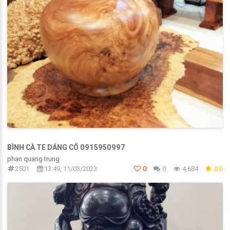
BÌNH CÀ TE DÁNG CỔ 0915950997
phan quang trung
2501
13:49, 11/03/2023
0
0
4,684
0.0