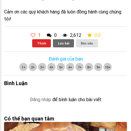
Cảm ơn các quý khách hàng đã luôn đồng hành cùng chúng
tôi!
1
0
2,612
0.0
Thích
Lưu bài
Báo xấu
Đánh giá của bạn
1+
2+
3+
4+
5+
6+
7+
8+
9+
10+
Bình Luận
Đăng nhập
để bình luận cho bài viết
Có thể bạn quan tâm