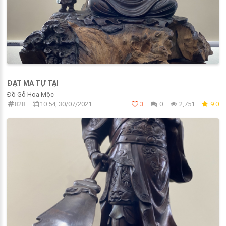
ĐẠT MA TỰ TẠI
Đồ Gỗ Hoa Mộc
828
10:54, 30/07/2021
3
0
2,751
9.0