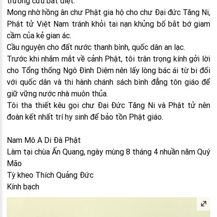
trường cửu bất diệt.
Mong nhờ hồng ân chư Phật gia hộ cho chư Đại đức Tăng Ni,
Phật tử Việt Nam tránh khỏi tai nạn khủng bố bắt bớ giam
cầm của kẻ gian ác.
Cầu nguyện cho đất nước thanh bình, quốc dân an lạc.
Trước khi nhắm mắt về cảnh Phật, tôi trân trọng kính gởi lời
cho Tổng thống Ngô Đình Diệm nên lấy lòng bác ái từ bi đối
với quốc dân và thi hành chánh sách bình đẳng tôn giáo để
giữ vững nước nhà muôn thủa.
Tôi tha thiết kêu gọi chư Đại Đức Tăng Ni và Phật tử nên
đoàn kết nhất trí hy sinh để bảo tồn Phật giáo.
Nam Mô A Di Đà Phật
Làm tại chùa Ấn Quang, ngày mùng 8 tháng 4 nhuần năm Quý
Mão
Tỳ kheo Thích Quảng Đức
Kính bạch