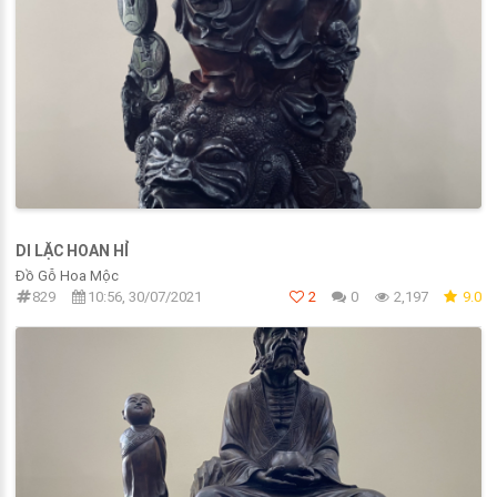
DI LẶC HOAN HỈ
Đồ Gỗ Hoa Mộc
829
10:56, 30/07/2021
2
0
2,197
9.0