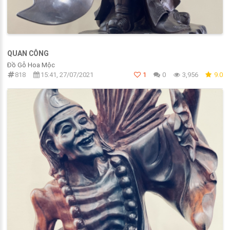
QUAN CÔNG
Đồ Gỗ Hoa Mộc
818
15:41, 27/07/2021
1
0
3,956
9.0