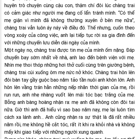
huyên trò chuyện cùng cậu con, thậm chí đôi lúc chàng trai
có cảm giác như người mẹ đang cố lẩn tránh mình. “Có thể
mẹ giận vì mình đã không thường xuyên ở bên mẹ nữa”,
chàng trai vẫn luôn áy náy về điều đó. Thế nhưng, cuốn theo
vòng xoáy của công việc, anh lại tiếp tục rời xa gia đình đến
với những chuyến lưu diễn dài ngày của mình.
Một ngày nọ, chàng trai được tin mẹ của mình ốm nặng. Đáp
chuyến bay sớm nhất về nhà, anh lao đến bệnh viện với mẹ.
Nhìn mẹ thoi thóp những hơi thở cuối cùng trên giường bệnh,
chàng trai cúi xuống ôm mẹ nức nở khóc. Chàng trai hôn lên
đôi bàn tay gầy guộc bao năm tảo tần nuôi anh khôn lớn. Anh
hôn lên vầng trán hằn những nếp nhăn thời gian của mẹ, rồi
run run, anh nhẹ nhàng vuốt lên mái tóc bạc trắng của mẹ.
Bỗng anh bàng hoàng nhận ra: mẹ anh đã không còn đôi tai
nữa. Giờ thì anh đã hiểu vì sao bao năm nay, mẹ lại luôn tìm
cách xa lánh anh… Anh cũng nhận ra sự thật là đã rất nhiều
năm rồi, mẹ không hề cắt tóc, rất ít khi ra khỏi nhà và không
mấy khi giao tiếp với những người xung quanh.