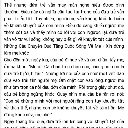
Thế nhưng đứa trẻ vẫn may mắn nghe hiểu được bình
thường. Điều này có nghĩa cấu tạo tai trong của đứa trẻ vẫn
phát triển tốt. Tuy nhiên, người mẹ vẫn không khỏi lo buồn
về khiếm khuyết của con mình. Điều đó càng khiến người mẹ
thêm xót xa và thấy mình có lỗi với con. Ngược lại, đứa trẻ
vẫn vô tư vui sống, không hay biết gì về khuyết tật của mình.
Những Câu Chuyện Quà Tặng Cuộc Sống Về Mẹ - Xin đừng
làm mẹ khóc
Cho đến một ngày kia, cậu bé đi học về và ôm chầm lấy mẹ,
rồi òa khóc: “Mẹ ơi! Các bạn trêu chọc con, chúng nói con là
đứa trẻ bị ‘cụt’ tai!”. Những lời nói của con như một vết dao
cứa vào trái tim người mẹ. Ôm chặt con vào lòng, người mẹ
như ôm trọn cả nỗi đau đớn của mình. Rồi trong giây phút đó,
cậu bé bỗng ngừng khóc. Quay nhìn mẹ, cậu bé rắn rỏi nói:
“Con sẽ chứng minh với mọi người rằng con tuy khuyết tật
về thân thể, nhưng con sẽ không khuyết tật về tâm hồn. Mẹ
đừng khóc nữa, mẹ nhé!”.
Ngày tháng trôi qua, đứa trẻ lớn lên cùng với khuyết tật của