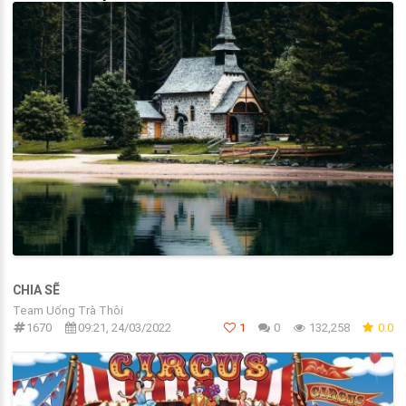
CHIA SẼ
Team Uống Trà Thôi
1670
09:21, 24/03/2022
1
0
132,258
0.0