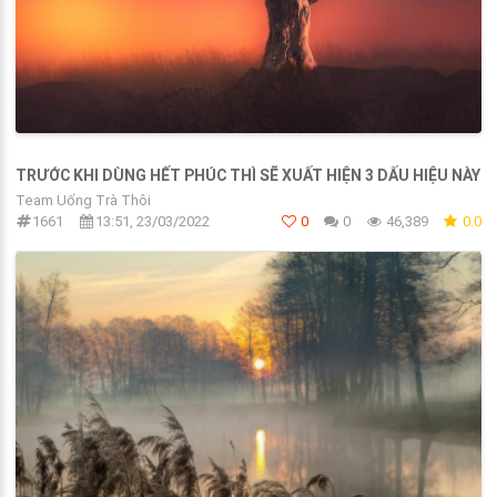
TRƯỚC KHI DÙNG HẾT PHÚC THÌ SẼ XUẤT HIỆN 3 DẤU HIỆU NÀY
Team Uống Trà Thôi
1661
13:51, 23/03/2022
0
0
46,389
0.0