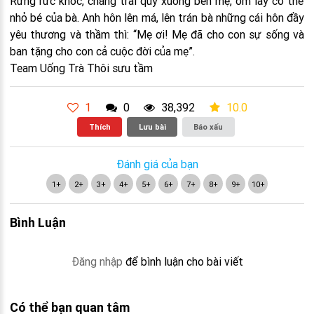
Rưng rức khóc, chàng trai quỳ xuống bên mẹ, ôm lấy cơ thể
nhỏ bé của bà. Anh hôn lên má, lên trán bà những cái hôn đầy
yêu thương và thầm thì: “Mẹ ơi! Mẹ đã cho con sự sống và
ban tặng cho con cả cuộc đời của mẹ”.
Team Uống Trà Thôi sưu tầm
1
0
38,392
10.0
Thích
Lưu bài
Báo xấu
Đánh giá của bạn
1+
2+
3+
4+
5+
6+
7+
8+
9+
10+
Bình Luận
Đăng nhập
để bình luận cho bài viết
Có thể bạn quan tâm