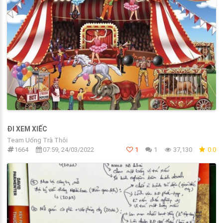
ĐI XEM XIẾC
Team Uống Trà Thôi
1664
07:59, 24/03/2022
1
1
37,130
0.0