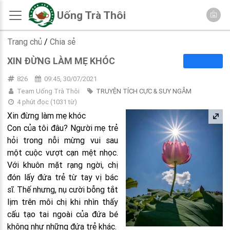
Uống Trà Thôi
Trang chủ
/
Chia sẻ
XIN ĐỪNG LÀM MẸ KHÓC
826
09:45, 30/07/2021
Team Uống Trà Thôi
TRUYỆN TÍCH CỰC & SUY NGẪM
4 phút đọc
(
1031
từ)
Xin đừng làm mẹ khóc
Con của tôi đâu? Người mẹ trẻ
hỏi trong nỗi mừng vui sau
một cuộc vượt cạn mệt nhọc.
Với khuôn mặt rạng ngời, chị
đón lấy đứa trẻ từ tay vị bác
sĩ. Thế nhưng, nụ cười bỗng tắt
lịm trên môi chị khi nhìn thấy
cấu tạo tai ngoài của đứa bé
không như những đứa trẻ khác.