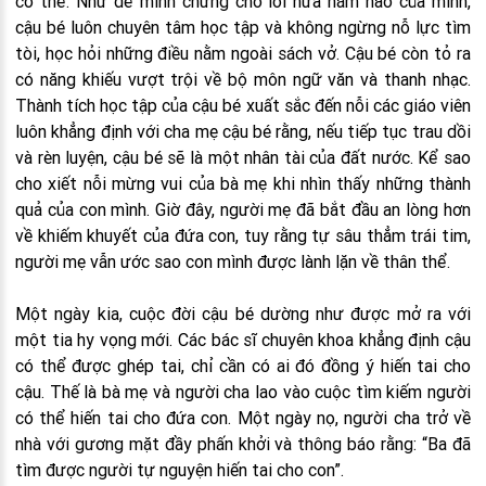
cơ thể. Như để minh chứng cho lời hứa năm nào của mình,
cậu bé luôn chuyên tâm học tập và không ngừng nỗ lực tìm
tòi, học hỏi những điều nằm ngoài sách vở. Cậu bé còn tỏ ra
có năng khiếu vượt trội về bộ môn ngữ văn và thanh nhạc.
Thành tích học tập của cậu bé xuất sắc đến nỗi các giáo viên
luôn khẳng định với cha mẹ cậu bé rằng, nếu tiếp tục trau dồi
và rèn luyện, cậu bé sẽ là một nhân tài của đất nước. Kể sao
cho xiết nỗi mừng vui của bà mẹ khi nhìn thấy những thành
quả của con mình. Giờ đây, người mẹ đã bắt đầu an lòng hơn
về khiếm khuyết của đứa con, tuy rằng tự sâu thẳm trái tim,
người mẹ vẫn ước sao con mình được lành lặn về thân thể.
Một ngày kia, cuộc đời cậu bé dường như được mở ra với
một tia hy vọng mới. Các bác sĩ chuyên khoa khẳng định cậu
có thể được ghép tai, chỉ cần có ai đó đồng ý hiến tai cho
cậu. Thế là bà mẹ và người cha lao vào cuộc tìm kiếm người
có thể hiến tai cho đứa con. Một ngày nọ, người cha trở về
nhà với gương mặt đầy phấn khởi và thông báo rằng: “Ba đã
tìm được người tự nguyện hiến tai cho con”.