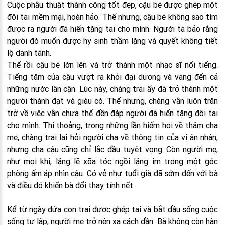
Cuộc phẫu thuật thành công tốt đẹp, cậu bé được ghép một
đôi tai mềm mại, hoàn hảo. Thế nhưng, cậu bé không sao tìm
được ra người đã hiến tặng tai cho mình. Người ta bảo rằng
người đó muốn được hy sinh thầm lặng và quyết không tiết
lộ danh tánh.
Thế rồi cậu bé lớn lên và trở thành một nhạc sĩ nổi tiếng.
Tiếng tăm của cậu vượt ra khỏi đại dương và vang đến cả
những nước lân cận. Lúc này, chàng trai ấy đã trở thành một
người thành đạt và giàu có. Thế nhưng, chàng vẫn luôn trăn
trở về việc vẫn chưa thể đền đáp người đã hiến tặng đôi tai
cho mình. Thi thoảng, trong những lần hiếm hoi về thăm cha
mẹ, chàng trai lại hỏi người cha về thông tin của vị ân nhân,
nhưng cha cậu cũng chỉ lắc đầu tuyệt vọng. Còn người mẹ,
như mọi khi, lặng lẽ xõa tóc ngồi lặng im trong một góc
phòng ấm áp nhìn cậu. Có vẻ như tuổi già đã sớm đến với bà
và điều đó khiến bà đổi thay tính nết.
Kể từ ngày đứa con trai được ghép tai và bắt đầu sống cuộc
sống tự lập, người mẹ trở nên xa cách dần. Bà không còn hàn