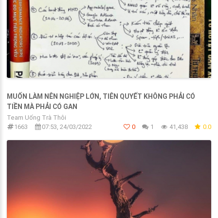
MUỐN LÀM NÊN NGHIỆP LỚN, TIÊN QUYẾT KHÔNG PHẢI CÓ
TIỀN MÀ PHẢI CÓ GAN
Team Uống Trà Thôi
1663
07:53, 24/03/2022
0
1
41,438
0.0