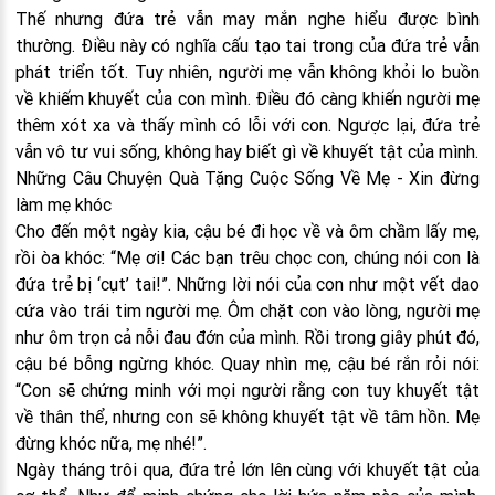
Thế nhưng đứa trẻ vẫn may mắn nghe hiểu được bình
thường. Điều này có nghĩa cấu tạo tai trong của đứa trẻ vẫn
phát triển tốt. Tuy nhiên, người mẹ vẫn không khỏi lo buồn
về khiếm khuyết của con mình. Điều đó càng khiến người mẹ
thêm xót xa và thấy mình có lỗi với con. Ngược lại, đứa trẻ
vẫn vô tư vui sống, không hay biết gì về khuyết tật của mình.
Những Câu Chuyện Quà Tặng Cuộc Sống Về Mẹ - Xin đừng
làm mẹ khóc
Cho đến một ngày kia, cậu bé đi học về và ôm chầm lấy mẹ,
rồi òa khóc: “Mẹ ơi! Các bạn trêu chọc con, chúng nói con là
đứa trẻ bị ‘cụt’ tai!”. Những lời nói của con như một vết dao
cứa vào trái tim người mẹ. Ôm chặt con vào lòng, người mẹ
như ôm trọn cả nỗi đau đớn của mình. Rồi trong giây phút đó,
cậu bé bỗng ngừng khóc. Quay nhìn mẹ, cậu bé rắn rỏi nói:
“Con sẽ chứng minh với mọi người rằng con tuy khuyết tật
về thân thể, nhưng con sẽ không khuyết tật về tâm hồn. Mẹ
đừng khóc nữa, mẹ nhé!”.
Ngày tháng trôi qua, đứa trẻ lớn lên cùng với khuyết tật của