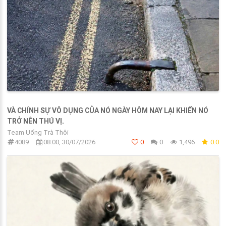
VÀ CHÍNH SỰ VÔ DỤNG CỦA NÓ NGÀY HÔM NAY LẠI KHIẾN NÓ
TRỞ NÊN THÚ VỊ.
Team Uống Trà Thôi
4089
08:00, 30/07/2026
0
0
1,496
0.0