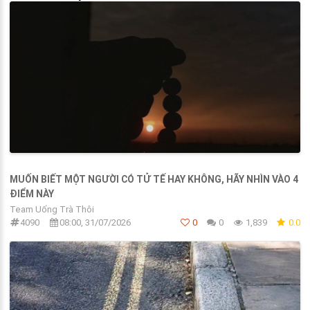
MUỐN BIẾT MỘT NGƯỜI CÓ TỬ TẾ HAY KHÔNG, HÃY NHÌN VÀO 4
ĐIỂM NÀY
Team Uống Trà Thôi
4090
08:00, 31/07/2026
0
0
1,839
0.0