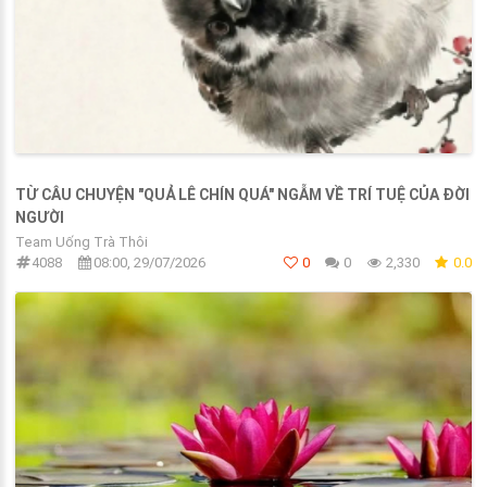
TỪ CÂU CHUYỆN "QUẢ LÊ CHÍN QUÁ" NGẪM VỀ TRÍ TUỆ CỦA ĐỜI
NGƯỜI
Team Uống Trà Thôi
4088
08:00, 29/07/2026
0
0
2,330
0.0