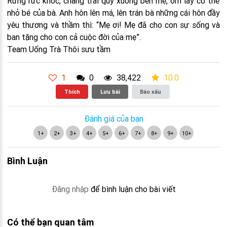
Rưng rức khóc, chàng trai quỳ xuống bên mẹ, ôm lấy cơ thể
nhỏ bé của bà. Anh hôn lên má, lên trán bà những cái hôn đầy
yêu thương và thầm thì: “Mẹ ơi! Mẹ đã cho con sự sống và
ban tặng cho con cả cuộc đời của mẹ”.
Team Uống Trà Thôi sưu tầm
1
0
38,422
10.0
Thích
Lưu bài
Báo xấu
Đánh giá của bạn
1+
2+
3+
4+
5+
6+
7+
8+
9+
10+
Bình Luận
Đăng nhập
để bình luận cho bài viết
Có thể bạn quan tâm