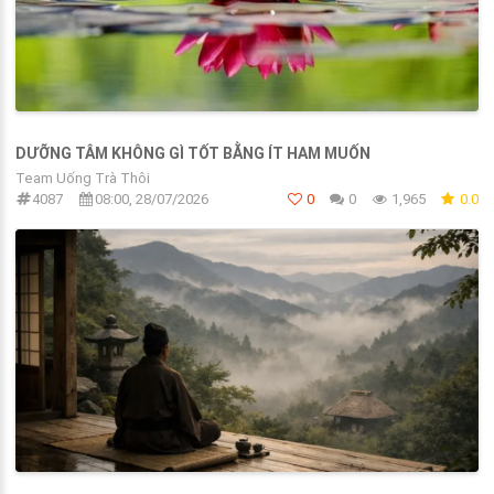
DƯỠNG TÂM KHÔNG GÌ TỐT BẰNG ÍT HAM MUỐN
Team Uống Trà Thôi
4087
08:00, 28/07/2026
0
0
1,965
0.0