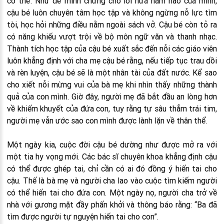
cơ thể. Như để minh chứng cho lời hứa năm nào của mình,
cậu bé luôn chuyên tâm học tập và không ngừng nỗ lực tìm
tòi, học hỏi những điều nằm ngoài sách vở. Cậu bé còn tỏ ra
có năng khiếu vượt trội về bộ môn ngữ văn và thanh nhạc.
Thành tích học tập của cậu bé xuất sắc đến nỗi các giáo viên
luôn khẳng định với cha mẹ cậu bé rằng, nếu tiếp tục trau dồi
và rèn luyện, cậu bé sẽ là một nhân tài của đất nước. Kể sao
cho xiết nỗi mừng vui của bà mẹ khi nhìn thấy những thành
quả của con mình. Giờ đây, người mẹ đã bắt đầu an lòng hơn
về khiếm khuyết của đứa con, tuy rằng tự sâu thẳm trái tim,
người mẹ vẫn ước sao con mình được lành lặn về thân thể.
Một ngày kia, cuộc đời cậu bé dường như được mở ra với
một tia hy vọng mới. Các bác sĩ chuyên khoa khẳng định cậu
có thể được ghép tai, chỉ cần có ai đó đồng ý hiến tai cho
cậu. Thế là bà mẹ và người cha lao vào cuộc tìm kiếm người
có thể hiến tai cho đứa con. Một ngày nọ, người cha trở về
nhà với gương mặt đầy phấn khởi và thông báo rằng: “Ba đã
tìm được người tự nguyện hiến tai cho con”.