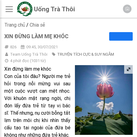
Uống Trà Thôi
Trang chủ
/
Chia sẻ
XIN ĐỪNG LÀM MẸ KHÓC
826
09:45, 30/07/2021
Team Uống Trà Thôi
TRUYỆN TÍCH CỰC & SUY NGẪM
4 phút đọc
(
1031
từ)
Xin đừng làm mẹ khóc
Con của tôi đâu? Người mẹ trẻ
hỏi trong nỗi mừng vui sau
một cuộc vượt cạn mệt nhọc.
Với khuôn mặt rạng ngời, chị
đón lấy đứa trẻ từ tay vị bác
sĩ. Thế nhưng, nụ cười bỗng tắt
lịm trên môi chị khi nhìn thấy
cấu tạo tai ngoài của đứa bé
không như những đứa trẻ khác.