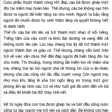
Cuộc phẫu thuật thành công tốt đẹp, cậu bé được ghép một
đôi tai mềm mại, hoàn hảo. Thế nhưng, cậu bé không sao tìm
được ra người đã hiến tặng tai cho mình. Người ta bảo rằng
người đó muốn được hy sinh thầm lặng và quyết không tiết
lộ danh tánh.
Thế rồi cậu bé lớn lên và trở thành một nhạc sĩ nổi tiếng.
Tiếng tăm của cậu vượt ra khỏi đại dương và vang đến cả
những nước lân cận. Lúc này, chàng trai ấy đã trở thành một
người thành đạt và giàu có. Thế nhưng, chàng vẫn luôn trăn
trở về việc vẫn chưa thể đền đáp người đã hiến tặng đôi tai
cho mình. Thi thoảng, trong những lần hiếm hoi về thăm cha
mẹ, chàng trai lại hỏi người cha về thông tin của vị ân nhân,
nhưng cha cậu cũng chỉ lắc đầu tuyệt vọng. Còn người mẹ,
như mọi khi, lặng lẽ xõa tóc ngồi lặng im trong một góc
phòng ấm áp nhìn cậu. Có vẻ như tuổi già đã sớm đến với bà
và điều đó khiến bà đổi thay tính nết.
Kể từ ngày đứa con trai được ghép tai và bắt đầu sống cuộc
sống tự lập, người mẹ trở nên xa cách dần. Bà không còn hàn