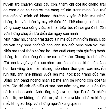
huyên trò chuyện cùng cậu con, thậm chí đôi lúc chàng trai
có cảm giác như người mẹ đang cố lẩn tránh mình. “Có thể
mẹ giận vì mình đã không thường xuyên ở bên mẹ nữa”,
chàng trai vẫn luôn áy náy về điều đó. Thế nhưng, cuốn theo
vòng xoáy của công việc, anh lại tiếp tục rời xa gia đình đến
với những chuyến lưu diễn dài ngày của mình.
Một ngày nọ, chàng trai được tin mẹ của mình ốm nặng. Đáp
chuyến bay sớm nhất về nhà, anh lao đến bệnh viện với mẹ.
Nhìn mẹ thoi thóp những hơi thở cuối cùng trên giường bệnh,
chàng trai cúi xuống ôm mẹ nức nở khóc. Chàng trai hôn lên
đôi bàn tay gầy guộc bao năm tảo tần nuôi anh khôn lớn. Anh
hôn lên vầng trán hằn những nếp nhăn thời gian của mẹ, rồi
run run, anh nhẹ nhàng vuốt lên mái tóc bạc trắng của mẹ.
Bỗng anh bàng hoàng nhận ra: mẹ anh đã không còn đôi tai
nữa. Giờ thì anh đã hiểu vì sao bao năm nay, mẹ lại luôn tìm
cách xa lánh anh… Anh cũng nhận ra sự thật là đã rất nhiều
năm rồi, mẹ không hề cắt tóc, rất ít khi ra khỏi nhà và không
mấy khi giao tiếp với những người xung quanh.