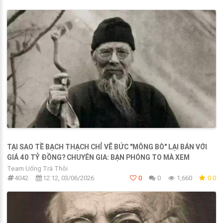
TẠI SAO TỀ BẠCH THẠCH CHỈ VẼ BỨC "MÔNG BÒ" LẠI BÁN VỚI
GIÁ 40 TỶ ĐỒNG? CHUYÊN GIA: BẠN PHÓNG TO MÀ XEM
Team Uống Trà Thôi
4042
12:12, 03/06/2026
0
0
1,660
0.0