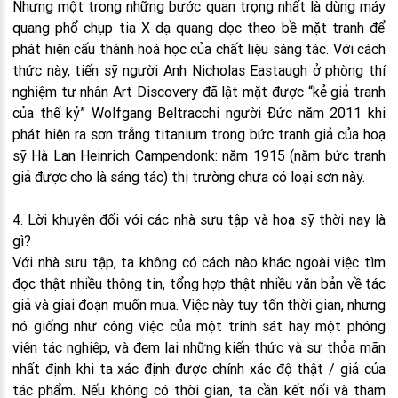
Nhưng một trong những bước quan trọng nhất là dùng máy
quang phổ chụp tia X dạ quang dọc theo bề mặt tranh để
phát hiện cấu thành hoá học của chất liệu sáng tác. Với cách
thức này, tiến sỹ người Anh Nicholas Eastaugh ở phòng thí
nghiệm tư nhân Art Discovery đã lật mặt được “kẻ giả tranh
của thế kỷ” Wolfgang Beltracchi người Đức năm 2011 khi
phát hiện ra sơn trắng titanium trong bức tranh giả của hoạ
sỹ Hà Lan Heinrich Campendonk: năm 1915 (năm bức tranh
giả được cho là sáng tác) thị trường chưa có loại sơn này.
4. Lời khuyên đối với các nhà sưu tập và hoạ sỹ thời nay là
gì?
Với nhà sưu tập, ta không có cách nào khác ngoài việc tìm
đọc thật nhiều thông tin, tổng hợp thật nhiều văn bản về tác
giả và giai đoạn muốn mua. Việc này tuy tốn thời gian, nhưng
nó giống như công việc của một trinh sát hay một phóng
viên tác nghiệp, và đem lại những kiến thức và sự thỏa mãn
nhất định khi ta xác định được chính xác độ thật / giả của
tác phẩm. Nếu không có thời gian, ta cần kết nối và tham