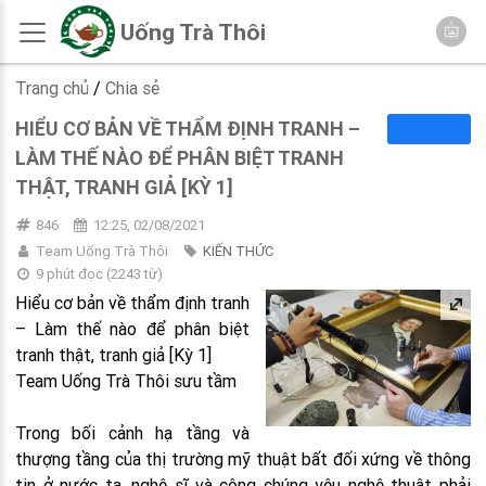
Uống Trà Thôi
Trang chủ
/
Chia sẻ
HIỂU CƠ BẢN VỀ THẨM ĐỊNH TRANH –
LÀM THẾ NÀO ĐỂ PHÂN BIỆT TRANH
THẬT, TRANH GIẢ [KỲ 1]
846
12:25, 02/08/2021
Team Uống Trà Thôi
KIẾN THỨC
9 phút đọc
(
2243
từ)
Hiểu cơ bản về thẩm định tranh
– Làm thế nào để phân biệt
tranh thật, tranh giả [Kỳ 1]
Team Uống Trà Thôi sưu tầm
Trong bối cảnh hạ tầng và
thượng tầng của thị trường mỹ thuật bất đối xứng về thông
tin ở nước ta, nghệ sĩ và công chúng yêu nghệ thuật phải