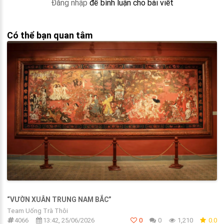
Đăng nhập
để bình luận cho bài viết
Có thể bạn quan tâm
“VƯỜN XUÂN TRUNG NAM BẮC”
Team Uống Trà Thôi
4066
13:42, 25/06/2026
0
0
1,210
0.0