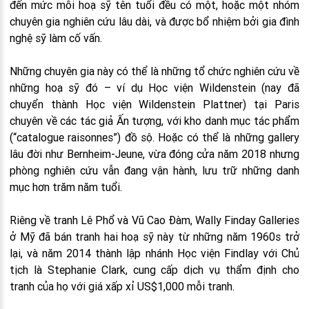
đến mức mỗi hoạ sỹ tên tuổi đều có một, hoặc một nhóm
chuyên gia nghiên cứu lâu dài, và được bổ nhiệm bởi gia đình
nghệ sỹ làm cố vấn.
Những chuyên gia này có thể là những tổ chức nghiên cứu về
những hoạ sỹ đó – ví dụ Học viện Wildenstein (nay đã
chuyển thành Học viện Wildenstein Plattner) tại Paris
chuyên về các tác giả Ấn tượng, với kho danh mục tác phẩm
(“catalogue raisonnes”) đồ sộ. Hoặc có thể là những gallery
lâu đời như Bernheim-Jeune, vừa đóng cửa năm 2018 nhưng
phòng nghiên cứu vẫn đang vận hành, lưu trữ những danh
mục hơn trăm năm tuổi.
Riêng về tranh Lê Phổ và Vũ Cao Đàm, Wally Finday Galleries
ở Mỹ đã bán tranh hai hoạ sỹ này từ những năm 1960s trở
lại, và năm 2014 thành lập nhánh Học viện Findlay với Chủ
tịch là Stephanie Clark, cung cấp dịch vụ thẩm định cho
tranh của họ với giá xấp xỉ US$1,000 mỗi tranh.