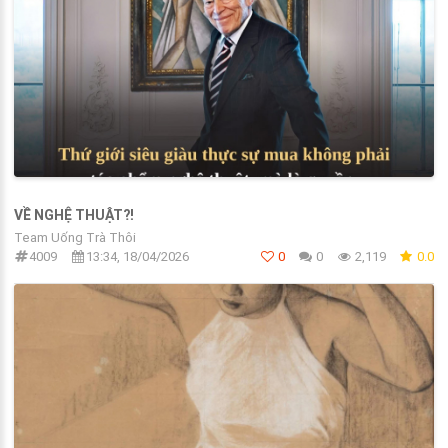
VỀ NGHỆ THUẬT?!
Team Uống Trà Thôi
4009
13:34, 18/04/2026
0
0
2,119
0.0