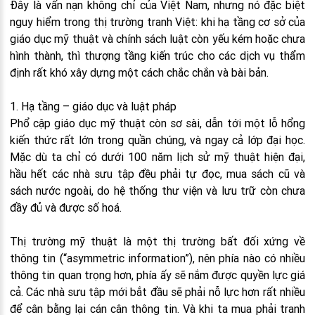
Đây là vấn nạn không chỉ của Việt Nam, nhưng nó đặc biệt
nguy hiểm trong thị trường tranh Việt: khi hạ tầng cơ sở của
giáo dục mỹ thuật và chính sách luật còn yếu kém hoặc chưa
hình thành, thì thượng tầng kiến trúc cho các dịch vụ thẩm
định rất khó xây dựng một cách chắc chắn và bài bản.
1. Hạ tầng – giáo dục và luật pháp
Phổ cập giáo dục mỹ thuật còn sơ sài, dẫn tới một lỗ hổng
kiến thức rất lớn trong quần chúng, và ngay cả lớp đại học.
Mặc dù ta chỉ có dưới 100 năm lịch sử mỹ thuật hiện đại,
hầu hết các nhà sưu tập đều phải tự đọc, mua sách cũ và
sách nước ngoài, do hệ thống thư viện và lưu trữ còn chưa
đầy đủ và được số hoá.
Thị trường mỹ thuật là một thị trường bất đối xứng về
thông tin (“asymmetric information”), nên phía nào có nhiều
thông tin quan trọng hơn, phía ấy sẽ nắm được quyền lực giá
cả. Các nhà sưu tập mới bắt đầu sẽ phải nỗ lực hơn rất nhiều
để cân bằng lại cán cân thông tin. Và khi ta mua phải tranh