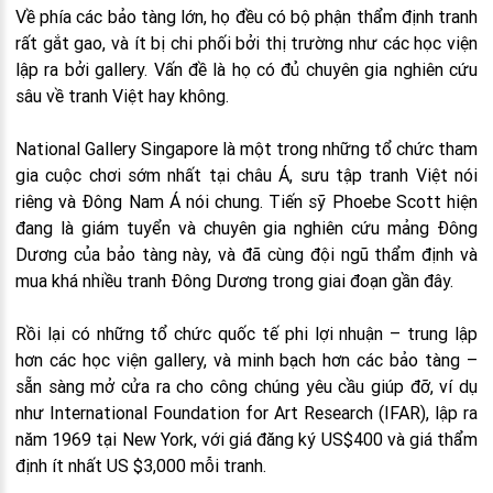
Về phía các bảo tàng lớn, họ đều có bộ phận thẩm định tranh
rất gắt gao, và ít bị chi phối bởi thị trường như các học viện
lập ra bởi gallery. Vấn đề là họ có đủ chuyên gia nghiên cứu
sâu về tranh Việt hay không.
National Gallery Singapore là một trong những tổ chức tham
gia cuộc chơi sớm nhất tại châu Á, sưu tập tranh Việt nói
riêng và Đông Nam Á nói chung. Tiến sỹ Phoebe Scott hiện
đang là giám tuyển và chuyên gia nghiên cứu mảng Đông
Dương của bảo tàng này, và đã cùng đội ngũ thẩm định và
mua khá nhiều tranh Đông Dương trong giai đoạn gần đây.
Rồi lại có những tổ chức quốc tế phi lợi nhuận – trung lập
hơn các học viện gallery, và minh bạch hơn các bảo tàng –
sẵn sàng mở cửa ra cho công chúng yêu cầu giúp đỡ, ví dụ
như International Foundation for Art Research (IFAR), lập ra
năm 1969 tại New York, với giá đăng ký US$400 và giá thẩm
định ít nhất US $3,000 mỗi tranh.