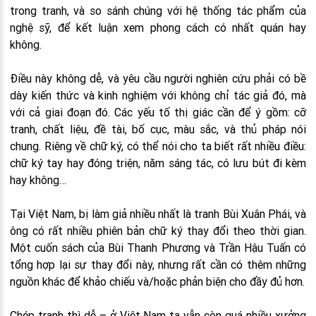
trong tranh, và so sánh chúng với hệ thống tác phẩm của
nghệ sỹ, để kết luận xem phong cách có nhất quán hay
không.
Điều này không dễ, và yêu cầu người nghiên cứu phải có bề
dày kiến thức và kinh nghiệm với không chỉ tác giả đó, mà
với cả giai đoạn đó. Các yếu tố thị giác cần để ý gồm: cỡ
tranh, chất liệu, đề tài, bố cục, màu sắc, và thủ pháp nói
chung. Riêng về chữ ký, có thể nói cho ta biết rất nhiều điều:
chữ ký tay hay đóng triện, năm sáng tác, có lưu bút đi kèm
hay không…
Tại Việt Nam, bị làm giả nhiều nhất là tranh Bùi Xuân Phái, và
ông có rất nhiều phiên bản chữ ký thay đổi theo thời gian.
Một cuốn sách của Bùi Thanh Phương và Trần Hậu Tuấn có
tổng hợp lại sự thay đổi này, nhưng rất cần có thêm những
nguồn khác để khảo chiếu và/hoặc phản biện cho đầy đủ hơn.
Chép tranh thì dễ – ở Việt Nam ta vẫn còn quá nhiều xưởng