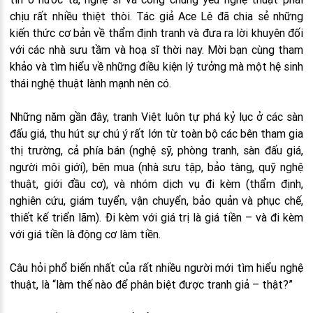
chịu rất nhiều thiệt thòi. Tác giả Ace Lê đã chia sẻ những
kiến thức cơ bản về thẩm định tranh và đưa ra lời khuyên đối
với các nhà sưu tầm và hoạ sĩ thời nay. Mời bạn cùng tham
khảo và tìm hiểu về những điều kiện lý tưởng mà một hệ sinh
thái nghệ thuật lành mạnh nên có.
Những năm gần đây, tranh Việt luôn tự phá kỷ lục ở các sàn
đấu giá, thu hút sự chú ý rất lớn từ toàn bộ các bên tham gia
thị trường, cả phía bán (nghệ sỹ, phòng tranh, sàn đấu giá,
người môi giới), bên mua (nhà sưu tập, bảo tàng, quỹ nghệ
thuật, giới đầu cơ), và nhóm dịch vụ đi kèm (thẩm định,
nghiên cứu, giám tuyển, vận chuyển, bảo quản và phục chế,
thiết kế triển lãm). Đi kèm với giá trị là giá tiền – và đi kèm
với giá tiền là động cơ làm tiền.
Câu hỏi phổ biến nhất của rất nhiều người mới tìm hiểu nghệ
thuật, là “làm thế nào để phân biệt được tranh giả – thật?”