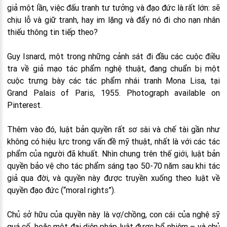
giả một lần, việc đấu tranh tư tưởng và đạo đức là rất lớn: sẽ
chịu lỗ và giữ tranh, hay im lặng và đẩy nó đi cho nạn nhân
thiếu thông tin tiếp theo?
Guy Isnard, một trong những cảnh sát đi đầu các cuộc điều
tra về giả mạo tác phẩm nghệ thuật, đang chuẩn bị một
cuộc trưng bày các tác phẩm nhái tranh Mona Lisa, tại
Grand Palais of Paris, 1955. Photograph available on
Pinterest.
Thêm vào đó, luật bản quyền rất sơ sài và chế tài gần như
không có hiệu lực trong vấn đề mỹ thuật, nhất là với các tác
phẩm của người đã khuất. Nhìn chung trên thế giới, luật bản
quyền bảo vệ cho tác phẩm sáng tạo 50-70 năm sau khi tác
giả qua đời, và quyền này được truyền xuống theo luật về
quyền đạo đức (“moral rights”).
Chủ sở hữu của quyền này là vợ/chồng, con cái của nghệ sỹ
quá cố, hoặc một đại diện pháp luật được bổ nhiệm – và chủ