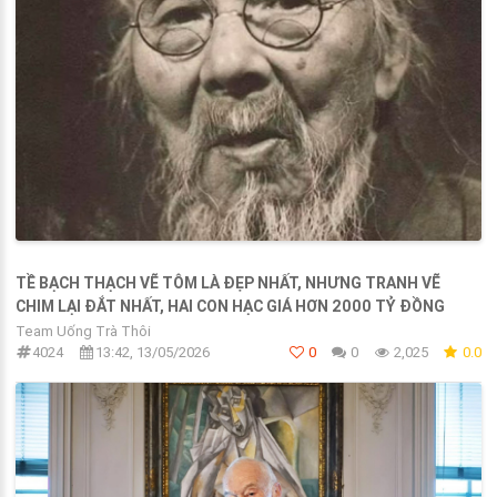
TỀ BẠCH THẠCH VẼ TÔM LÀ ĐẸP NHẤT, NHƯNG TRANH VẼ
CHIM LẠI ĐẮT NHẤT, HAI CON HẠC GIÁ HƠN 2000 TỶ ĐỒNG
Team Uống Trà Thôi
4024
13:42, 13/05/2026
0
0
2,025
0.0