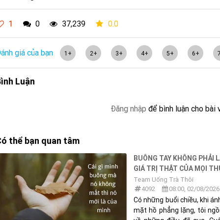
1
0
37,239
0.0
ánh giá của bạn
1+
2+
3+
4+
5+
6+
ình Luận
Đăng nhập
để bình luận cho bài 
ó thể bạn quan tâm
BUÔNG TAY KHÔNG PHẢI L
GIÁ TRỊ THẬT CỦA MỌI T
Team Uống Trà Thôi
4092
08:00, 02/08/2026
Có những buổi chiều, khi 
mặt hồ phẳng lặng, tôi ngồ