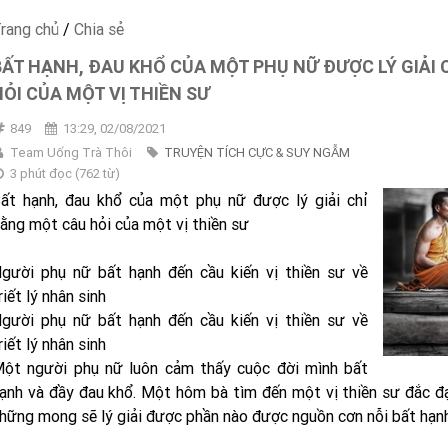
rang chủ
/
Chia sẻ
BẤT HẠNH, ĐAU KHỔ CỦA MỘT PHỤ NỮ ĐƯỢC LÝ GIẢI 
HỎI CỦA MỘT VỊ THIỀN SƯ
849
13:29, 02/08/2021
Team Uống Trà Thôi
TRUYỆN TÍCH CỰC & SUY NGẪM
3 phút đọc
(
762
từ)
ất hạnh, đau khổ của một phụ nữ được lý giải chỉ
ằng một câu hỏi của một vị thiền sư
gười phụ nữ bất hạnh đến cầu kiến vị thiền sư về
riết lý nhân sinh
gười phụ nữ bất hạnh đến cầu kiến vị thiền sư về
riết lý nhân sinh
ột người phụ nữ luôn cảm thấy cuộc đời mình bất
ạnh và đầy đau khổ. Một hôm bà tìm đến một vị thiền sư đắc đạo
hững mong sẽ lý giải được phần nào được nguồn cơn nỗi bất hạnh