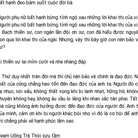
ất hạnh đeo bám suốt cuộc đời bà.
gười phụ nữ bất hạnh bừng tỉnh ngộ sau những lời khai thị của vị 
gười phụ nữ bất hạnh bừng tỉnh ngộ sau những lời khai thị của vị 
 Bạch thiền sư, con ngàn lần đội ơn sư, con đã hiểu được nguy
on qua lời khai thị của ngài. Nhưng, vậy thì bây giờ con nên bảo 
ư?
ị thiền sư lại mỉm cười và nhẹ nhàng đáp:
 Thứ duy nhất trên đời mà thí chủ nên bảo vệ chính là đạo đức. N
ất của cũng chẳng hao tổn đến đạo đức của anh ta. Người đó cũ
ạ nhục, nói xấu, không thất vọng khi bị lạnh nhạt, hững hờ, khôn
huyện không hay, không âu sầu lo lắng khi nhan sắc tàn phai. Tấ
ià cũng không ảnh hưởng được đến đạo đức của người đó. Anh ta 
ủa mình, cảm ơn khi bị người khác bôi nhọ vì đó là cơ hội để an
hì chẳng phải sẽ hạnh phúc lắm sao.
eam Uống Trà Thôi sưu tầm