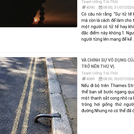
Team Uống Trà Thôi
4090
08:00, 31/07/2026
Có câu nói rằng: “Sự tử tế 
mà còn là cách để làm cho t
một người có tử tế hay kh
đặc điểm này không.1. Ngư
người từng lên mạng để kể ..
VÀ CHÍNH SỰ VÔ DỤNG CỦ
TRỞ NÊN THÚ VỊ.
Team Uống Trà Thôi
4089
08:00, 30/07/2026
Nếu đi bộ trên Thames Stre
thể bạn sẽ bước ngang qu
một thanh sắt cong nhô ra k
trông hơi giống thứ ngườ
đường.Nhưng nó có thể đã đứn