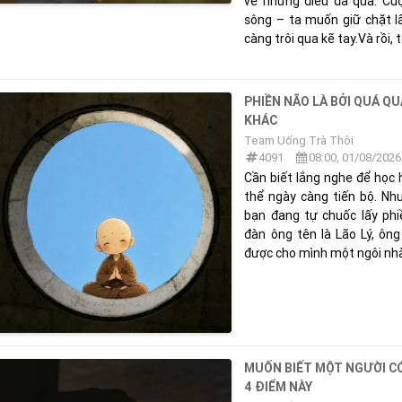
về những điều đã qua. Cuộ
sông – ta muốn giữ chặt 
càng trôi qua kẽ tay.Và rồi, t
PHIỀN NÃO LÀ BỞI QUÁ Q
KHÁC
Team Uống Trà Thôi
4091
08:00, 01/08/2026
Cần biết lắng nghe để học 
thể ngày càng tiến bộ. Như
bạn đang tự chuốc lấy ph
đàn ông tên là Lão Lý, ôn
được cho mình một ngôi nhà.
MUỐN BIẾT MỘT NGƯỜI CÓ
4 ĐIỂM NÀY