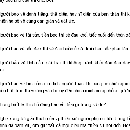
ay đau khổ của thí chủ. Bởi:
gười bảo vệ danh tiếng, thể diện, hay sĩ diện của bản thân thì k
hiên hạ sẽ vô cùng oán giận và uất ức.
gười bảo vệ tài sản, tiền bạc thì sẽ đau khổ, tiếc nuối đến thân 
gười bảo vệ sắc đẹp thì sẽ đau buồn ủ dột khi nhan sắc phai tàn
gười bảo vệ tình cảm gái trai thì không tránh khỏi đớn đau day
ội.
gười bảo vệ tìm cảm gia đình, người thân, thì cũng sẽ như ngọn 
iều bất trắc thì vướng vào bi luỵ đến chính mình cũng chẳng gượ
hông biết là thí chủ đang bảo về điều gì trong số đó?
ghe xong lời giải thích của vị thiền sư người phụ nữ liền bừng 
ình đã bám víu, ôm giữ tất cả mọi điều mà thiền sư nói đến. Hoá 