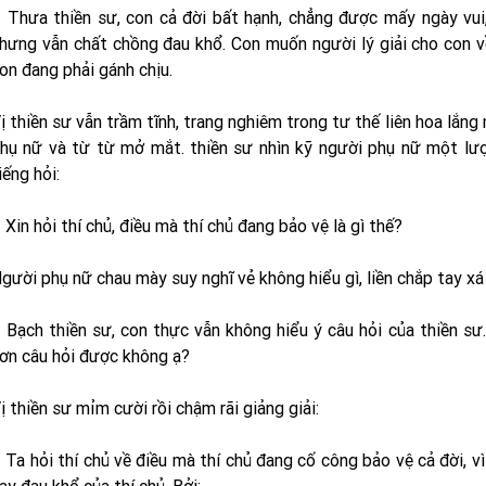
 Thưa thiền sư, con cả đời bất hạnh, chẳng được mấy ngày vui,
hưng vẫn chất chồng đau khổ. Con muốn người lý giải cho con v
on đang phải gánh chịu.
ị thiền sư vẫn trầm tĩnh, trang nghiêm trong tư thế liên hoa lắng
hụ nữ và từ từ mở mắt. thiền sư nhìn kỹ người phụ nữ một lư
iếng hỏi:
 Xin hỏi thí chủ, điều mà thí chủ đang bảo vệ là gì thế?
gười phụ nữ chau mày suy nghĩ vẻ không hiểu gì, liền chắp tay xá 
 Bạch thiền sư, con thực vẫn không hiểu ý câu hỏi của thiền sư.
ơn câu hỏi được không ạ?
ị thiền sư mỉm cười rồi chậm rãi giảng giải:
 Ta hỏi thí chủ về điều mà thí chủ đang cố công bảo vệ cả đời, vì