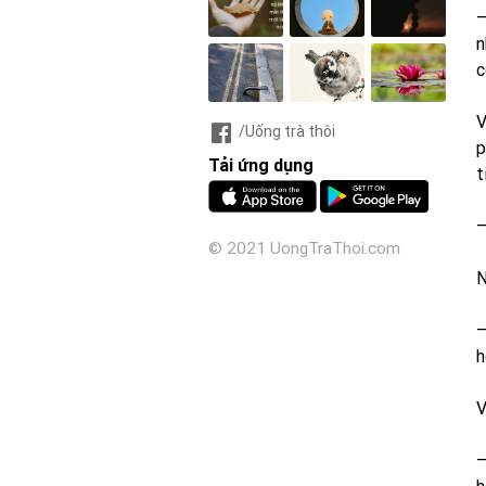
–
n
c
V
/Uống trà thôi
p
Tải ứng dụng
t
–
© 2021 UongTraThoi.com
N
–
h
V
–