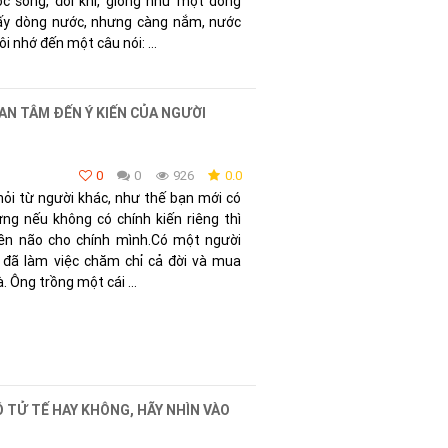
c sống, đôi khi, giống như một dòng
lấy dòng nước, nhưng càng nắm, nước
ôi nhớ đến một câu nói: ...
UAN TÂM ĐẾN Ý KIẾN CỦA NGƯỜI
0
0
926
0.0
hỏi từ người khác, như thế bạn mới có
ng nếu không có chính kiến riêng thì
iền não cho chính mình.Có một người
g đã làm việc chăm chỉ cả đời và mua
 Ông trồng một cái ...
 TỬ TẾ HAY KHÔNG, HÃY NHÌN VÀO