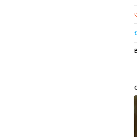
Đ
B
C