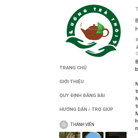
T
B
TRANG CHỦ
b
GIỚI THIỆU
N
t
QUY ĐỊNH ĐĂNG BÀI
N
t
HƯỚNG DẪN / TRỢ GIÚP
M
h
THÀNH VIÊN
n