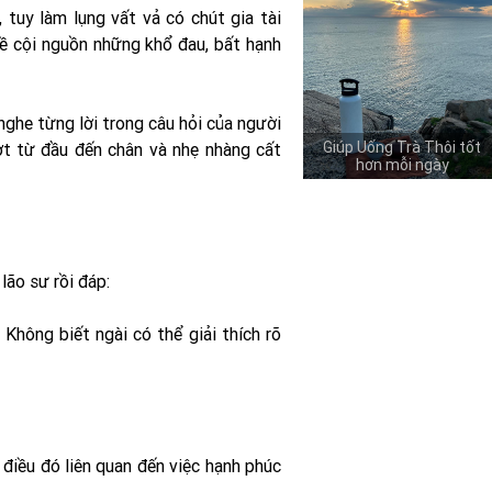
 tuy làm lụng vất vả có chút gia tài
ề cội nguồn những khổ đau, bất hạnh
 nghe từng lời trong câu hỏi của người
Giúp Uống Trà Thôi tốt
ợt từ đầu đến chân và nhẹ nhàng cất
hơn mỗi ngày
lão sư rồi đáp:
 Không biết ngài có thể giải thích rõ
 điều đó liên quan đến việc hạnh phúc