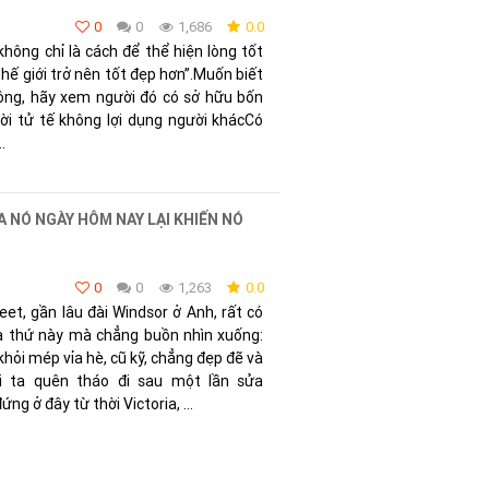
0
0
1,686
0.0
không chỉ là cách để thể hiện lòng tốt
hế giới trở nên tốt đẹp hơn”.Muốn biết
ông, hãy xem người đó có sở hữu bốn
ời tử tế không lợi dụng người khácCó
.
A NÓ NGÀY HÔM NAY LẠI KHIẾN NÓ
0
0
1,263
0.0
et, gần lâu đài Windsor ở Anh, rất có
a thứ này mà chẳng buồn nhìn xuống:
hỏi mép vỉa hè, cũ kỹ, chẳng đẹp đẽ và
i ta quên tháo đi sau một lần sửa
g ở đây từ thời Victoria, ...