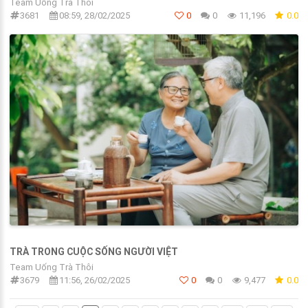
Team Uống Trà Thôi
3681
08:59, 28/02/2025
0
0
11,196
0.0
TRÀ TRONG CUỘC SỐNG NGƯỜI VIỆT
Team Uống Trà Thôi
3679
11:56, 26/02/2025
0
0
9,477
0.0