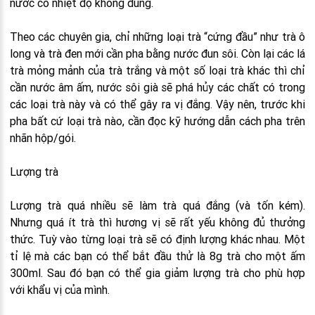
nước có nhiệt độ không đúng.
Theo các chuyên gia, chỉ những loại trà “cứng đầu” như trà ô
long và trà đen mới cần pha bằng nước đun sôi. Còn lại các lá
trà mỏng mảnh của trà trắng và một số loại trà khác thì chỉ
cần nước âm ấm, nước sôi già sẽ phá hủy các chất có trong
các loại trà này và có thể gây ra vị đắng. Vậy nên, trước khi
pha bất cứ loại trà nào, cần đọc kỹ hướng dẫn cách pha trên
nhãn hộp/gói.
Lượng trà
Lượng trà quá nhiều sẽ làm trà quá đắng (và tốn kém).
Nhưng quá ít trà thì hương vị sẽ rất yếu không đủ thưởng
thức. Tuỳ vào từng loại trà sẽ có định lượng khác nhau. Một
tỉ lệ mà các bạn có thể bắt đầu thử là 8g trà cho một ấm
300ml. Sau đó bạn có thể gia giảm lượng trà cho phù hợp
với khẩu vị của mình.