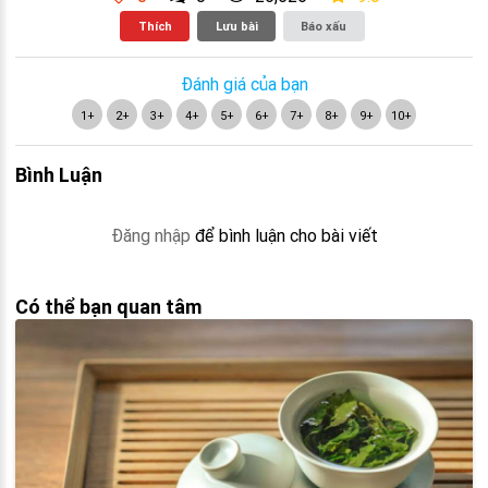
Thích
Lưu bài
Báo xấu
Đánh giá của bạn
1+
2+
3+
4+
5+
6+
7+
8+
9+
10+
Bình Luận
Đăng nhập
để bình luận cho bài viết
Có thể bạn quan tâm