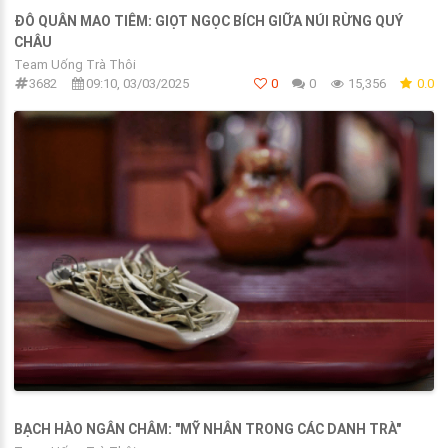
ĐÔ QUÂN MAO TIÊM: GIỌT NGỌC BÍCH GIỮA NÚI RỪNG QUÝ
CHÂU
Team Uống Trà Thôi
3682
09:10, 03/03/2025
0
0
15,356
0.0
BẠCH HÀO NGÂN CHÂM: "MỸ NHÂN TRONG CÁC DANH TRÀ"