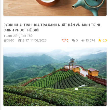
RYOKUCHA: TINH HOA TRÀ XANH NHẬT BẢN VÀ HÀNH TRÌNH
CHINH PHỤC THẾ GIỚI
Team Uống Trà Thôi
3690
13:17, 11/03/2025
0
0
13,574
0.0