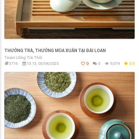
THƯỞNG TRÀ, THƯỞNG MÙA XUÂN TẠI ĐÀI LOAN
Team Uống Trà Thôi
3716
13:13, 03/04/2025
0
0
9,019
0.0