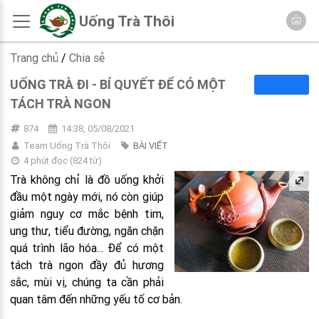
Uống Trà Thôi
Trang chủ
/
Chia sẻ
UỐNG TRÀ ĐI - BÍ QUYẾT ĐỂ CÓ MỘT
TÁCH TRÀ NGON
874
14:38, 05/08/2021
Team Uống Trà Thôi
BÀI VIẾT
4 phút đọc
(
824
từ)
Trà không chỉ là đồ uống khởi
đầu một ngày mới, nó còn giúp
giảm nguy cơ mắc bệnh tim,
ung thư, tiểu đường, ngăn chặn
quá trình lão hóa... Để có một
tách trà ngon đầy đủ hương
sắc, mùi vị, chúng ta cần phải
quan tâm đến những yếu tố cơ bản.