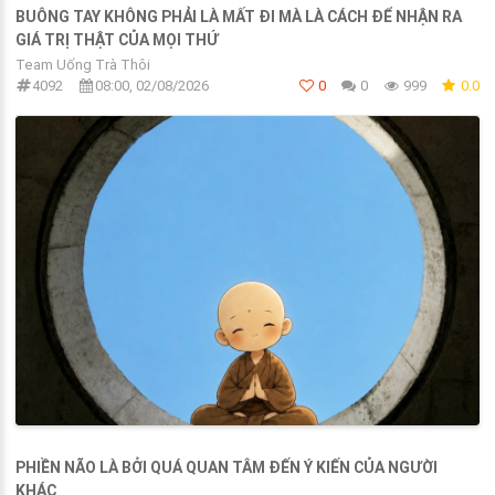
BUÔNG TAY KHÔNG PHẢI LÀ MẤT ĐI MÀ LÀ CÁCH ĐỂ NHẬN RA
GIÁ TRỊ THẬT CỦA MỌI THỨ
Team Uống Trà Thôi
4092
08:00, 02/08/2026
0
0
999
0.0
PHIỀN NÃO LÀ BỞI QUÁ QUAN TÂM ĐẾN Ý KIẾN CỦA NGƯỜI
KHÁC