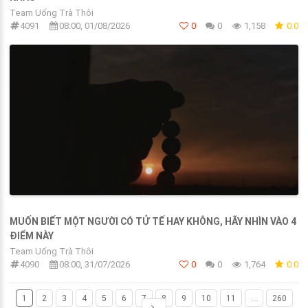
Team Uống Trà Thôi
4091
08:00, 01/08/2026
0
0
1,158
0.0
MUỐN BIẾT MỘT NGƯỜI CÓ TỬ TẾ HAY KHÔNG, HÃY NHÌN VÀO 4
ĐIỂM NÀY
Team Uống Trà Thôi
4090
08:00, 31/07/2026
0
0
1,764
0.0
1
2
3
4
5
6
7
8
9
10
11
...
260