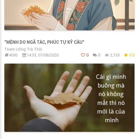
“MỆNH DO NGÃ TÁC, PHÚC TỰ KỶ CẦU”
Team Uống Trà Thôi
4093
14:33, 07/08/2026
0
0
2,133
0.0