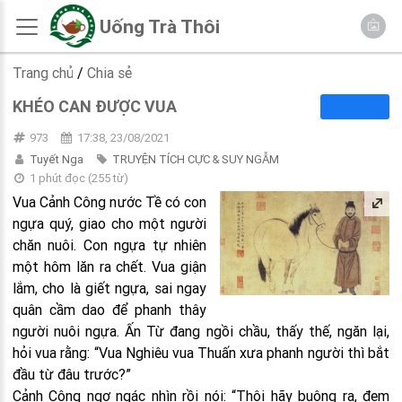
Uống Trà Thôi
Trang chủ
/
Chia sẻ
KHÉO CAN ĐƯỢC VUA
973
17:38, 23/08/2021
Tuyết Nga
TRUYỆN TÍCH CỰC & SUY NGẪM
1 phút đọc
(
255
từ)
Vua Cảnh Công nước Tề có con
ngựa quý, giao cho một người
chăn nuôi. Con ngựa tự nhiên
một hôm lăn ra chết. Vua giận
lắm, cho là giết ngựa, sai ngay
quân cầm dao để phanh thây
người nuôi ngựa. Ấn Từ đang ngồi chầu, thấy thế, ngăn lại,
hỏi vua rằng: “Vua Nghiêu vua Thuấn xưa phanh người thì bắt
đầu từ đâu trước?”
Cảnh Công ngơ ngác nhìn rồi nói: “Thôi hãy buông ra, đem