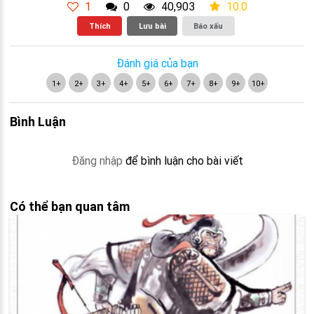
1
0
40,903
10.0
Thích
Lưu bài
Báo xấu
Đánh giá của bạn
1+
2+
3+
4+
5+
6+
7+
8+
9+
10+
Bình Luận
Đăng nhập
để bình luận cho bài viết
Có thể bạn quan tâm