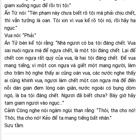
giam xuống ngục để rồi trị tội.”
Ấn Từ nói: “Tên phạm này chưa biết rõ tội mà phải chịu chết,
thì vẫn tưởng là oan. Tôi xin vì vua kể rõ tội nó, rồi hãy hạ
ngục.”
Vua nói: “Phải.”
Án Tử bèn kể tội rằng: “Nhà ngươi có ba tội đáng chết. Vua
sai nuôi ngựa mà để ngựa chết, là một tội đáng chết. Lại để
chết con ngựa rất quý của vua, là hai tội đáng chết. Để vua
mang tiếng, vì một con ngựa và giết một mạng người, làm
cho trăm hộ nghe thấy ai cũng oán vua, các nước nghe thấy
ai cũng khinh vua, ngươi làm chết một con ngựa mà để đến
nỗi dân gian đem lòng oán giận, nước ngoài có bụng dòm
ngó, là ba tội đáng chết. Ngươi đã biết chưa? Bây giờ hãy
tạm giam ngươi vào ngục…”
Cảnh Công nghe nói ngâm ngùi than rằng: “Thôi, tha cho nó!
Thôi, tha cho nó! Kẻo để ta mang tiếng bất nhân.”
Sưu tầm.