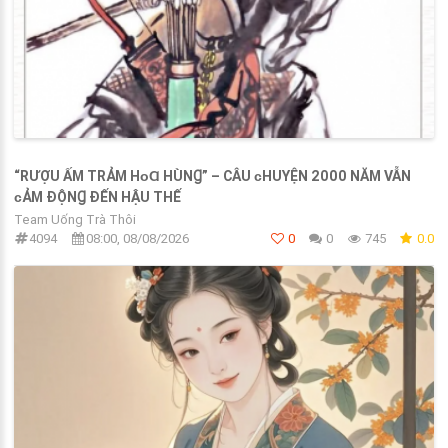
“RƯỢU ẤM TRẢM HᴏⱭ HÙNꞬ” – CÂU ᴄHUYỆN 2000 NĂM VẪN
ᴄẢM ĐỘNꞬ ĐẾN HẬU THẾ
Team Uống Trà Thôi
4094
08:00, 08/08/2026
0
0
745
0.0