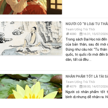
NGƯỜI CÓ “8 LOẠI TU THÂ
Team Uống Trà Thôi
4080
16:31, 15/07/2026
Trong sách Đại Học nói đến 
của bản thân, sau đó mới 
Đúng như câu nói: “Tu thân rồ
quốc, trị quốc rồi mới đến 
dân, tất cả đều ...
NHÂN PHẨM TỐT LÀ TÀI S
Team Uống Trà Thôi
4079
08:00, 14/07/2026
Người có nhân phẩm tốt t
bình dị nhưng dễ nhận ra. 
người khác mà không vụ lợ
ganh tị hay kiêu căng. Ánh 