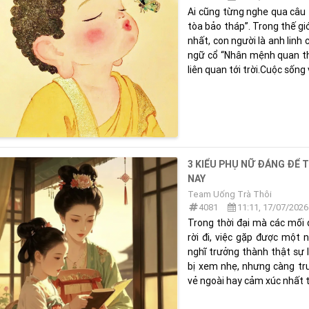
Ai cũng từng nghe qua câu
tòa bảo tháp”. Trong thế gi
nhất, con người là anh linh 
ngữ cổ “Nhân mệnh quan thi
liên quan tới trời.Cuộc sống 
3 KIỂU PHỤ NỮ ĐÁNG ĐỂ 
NAY
Team Uống Trà Thôi
4081
11:11, 17/07/2026
Trong thời đại mà các mối 
rời đi, việc gặp được một 
nghĩ trưởng thành thật sự l
bị xem nhẹ, nhưng càng trư
vẻ ngoài hay cảm xúc nhất th