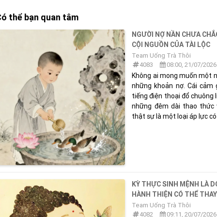
ó thể bạn quan tâm
NGƯỜI NỢ NẦN CHƯA CHẮC
CỘI NGUỒN CỦA TÀI LỘC
Team Uống Trà Thôi
4083
08:00, 21/07/2026
Không ai mong muốn một ng
những khoản nợ. Cái cảm g
tiếng điện thoại đổ chuông 
những đêm dài thao thức 
thật sự là một loại áp lực có
KỲ THỰC SINH MỆNH LÀ D
HÀNH THIỆN CÓ THỂ THAY
Team Uống Trà Thôi
4082
09:11, 20/07/2026