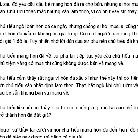
í, sau đó yêu cầu cậu bé mang hòn đá ra chợ bán, nhưng ai hỏi mu
án. Chú tiểu thắc mắc nhưng vẫn làm theo, vì có như vậy sư thầy mớ
hú tiểu ngồi bán hòn đá cả ngày nhưng chẳng ai hỏi mua, ai cũng t
ột hòn đá xấu xí không có giá trị gì. Có một người bán rong t
ới giá 1 đô la. Tuy nhiên nhớ lời dặn của sư phụ nên chú tiểu đã k
hú tiểu mang hòn đá về, sư phụ lại tiếp tục yêu cầu chú tiểu m
hủ tiệm vàng có mua thì cũng không được bán và mang về.
hú tiểu cảm thấy rất ngại vì hòn đá xấu xí như thế này thì có t
ên chú tiểu vẫn nhất định làm theo. Thật bất ngờ khi chủ tiệm và
ậu bé vẫn không bán và mang về.
hú tiểu liền hỏi sư thầy: Giá trị cuộc sống là gì mà tại sao chỉ 
rở thành hòn đá đắt giá?
gười sư thầy lại cười và nói chú tiểu mang hòn đá đến tiệm đồ c
òn đá hiện này được trả bằng cả gia tài.