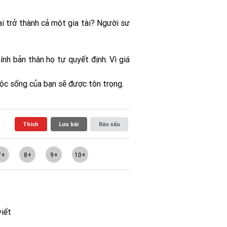
lại trở thành cả một gia tài? Người sư
ính bản thân họ tự quyết định. Vì giá
cuộc sống của bạn sẽ được tôn trọng.
Thích
Lưu bài
Báo xấu
7+
8+
9+
10+
viết