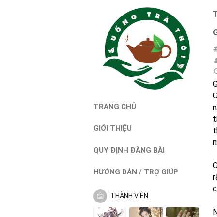
T
G
C
TRANG CHỦ
n
t
GIỚI THIỆU
t
m
QUY ĐỊNH ĐĂNG BÀI
C
HƯỚNG DẪN / TRỢ GIÚP
r
c
THÀNH VIÊN
N