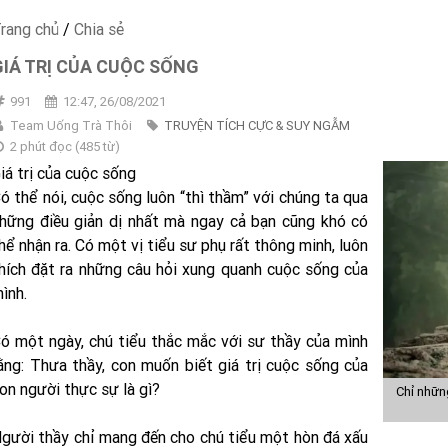
rang chủ
/
Chia sẻ
GIÁ TRỊ CỦA CUỘC SỐNG
991
12:47, 26/08/2021
Team Uống Trà Thôi
TRUYỆN TÍCH CỰC & SUY NGẪM
2 phút đọc
(
485
từ)
iá trị của cuộc sống
ó thể nói, cuộc sống luôn “thì thầm” với chúng ta qua
hững điều giản dị nhất mà ngay cả bạn cũng khó có
hể nhận ra. Có một vị tiểu sư phụ rất thông minh, luôn
hích đặt ra những câu hỏi xung quanh cuộc sống của
ình.
ó một ngày, chú tiểu thắc mắc với sư thầy của mình
ằng: Thưa thầy, con muốn biết giá trị cuộc sống của
on người thực sự là gì?
Chỉ những
gười thầy chỉ mang đến cho chú tiểu một hòn đá xấu