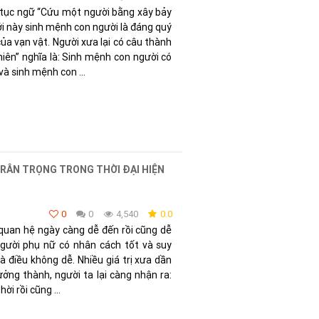
 tục ngữ “Cứu một người bằng xây bảy
ới này sinh mệnh con người là đáng quý
của vạn vật. Người xưa lại có câu thành
ên” nghĩa là: Sinh mệnh con người có
và sinh mệnh con ...
TRÂN TRỌNG TRONG THỜI ĐẠI HIỆN
0
0
4,540
0.0
quan hệ ngày càng dễ đến rồi cũng dễ
người phụ nữ có nhân cách tốt và suy
à điều không dễ. Nhiều giá trị xưa dần
ởng thành, người ta lại càng nhận ra:
ời rồi cũng ...