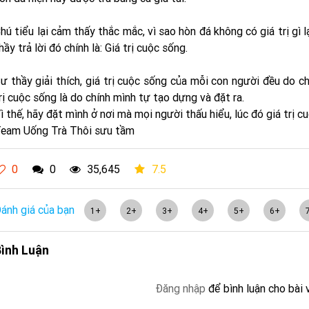
hú tiểu lại cảm thấy thắc mắc, vì sao hòn đá không có giá trị gì 
hầy trả lời đó chính là: Giá trị cuộc sống.
ư thầy giải thích, giá trị cuộc sống của mỗi con người đều do ch
rị cuộc sống là do chính mình tự tạo dựng và đặt ra.
ì thế, hãy đặt mình ở nơi mà mọi người thấu hiểu, lúc đó giá trị 
eam Uống Trà Thôi sưu tầm
0
0
35,645
7.5
ánh giá của bạn
1+
2+
3+
4+
5+
6+
ình Luận
Đăng nhập
để bình luận cho bài 