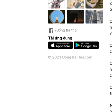
x
b
C
m
/Uống trà thôi
v
Tải ứng dụng
C
c
© 2021 UongTraThoi.com
C
n
c
C
t
N
h