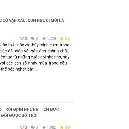
 CÓ VẬN XẤU: CON NGƯỜI MỚI LÀ
0
0
1,728
0.0
ày thức dậy và thấy mình chìm trong
iác đối diện với hóa đơn chồng chất,
liên tục từ những cuộc gọi nhắc nợ, hay
với các con số nhảy múa trong đầu…
 thể bóp nghẹt bất ...
O TRỜI ĐỊNH NHƯNG TÍCH ĐỨC
 ĐỔI ĐƯỢC SỐ TRỜI
0
0
1,982
0.0