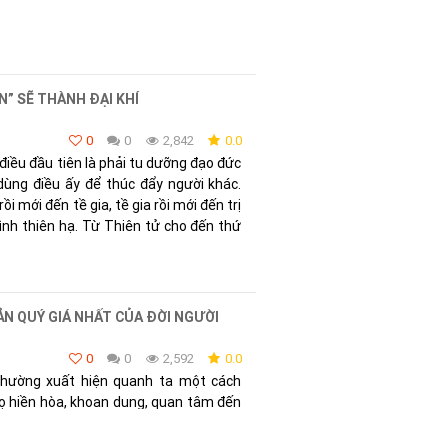
N” SẼ THÀNH ĐẠI KHÍ
0
0
2,842
0.0
điều đầu tiên là phải tu dưỡng đạo đức
dùng điều ấy để thúc đẩy người khác.
i mới đến tề gia, tề gia rồi mới đến trị
bình thiên hạ. Từ Thiên tử cho đến thứ
ẢN QUÝ GIÁ NHẤT CỦA ĐỜI NGƯỜI
0
0
2,592
0.0
hường xuất hiện quanh ta một cách
Họ hiền hòa, khoan dung, quan tâm đến
i, không phân biệt giàu nghèo, không
mắt ấm áp, nụ cười chân thành, lời nói