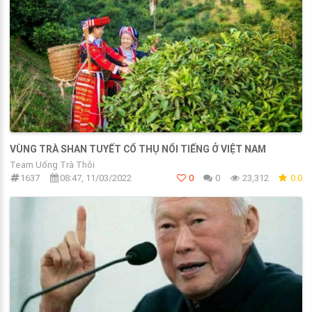
VÙNG TRÀ SHAN TUYẾT CỔ THỤ NỔI TIẾNG Ở VIỆT NAM
Team Uống Trà Thôi
1637
08:47, 11/03/2022
0
0
23,312
0.0