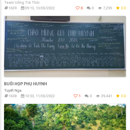
Team Uống Trà Thôi
1639
09:13, 13/03/2022
0
0
7,295
0.0
BUỔI HỌP PHỤ HUYNH
Tuyết Nga
1638
10:53, 11/03/2022
1
0
39,441
0.0