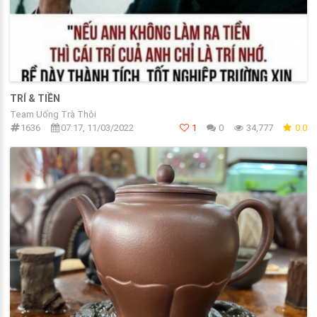
TRÍ & TIỀN
Team Uống Trà Thôi
1636
07:17, 11/03/2022
1
0
34,777
0.0