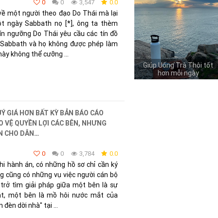
0
0
3,547
0.0
ề một người theo đạo Do Thái mà lại
ột ngày Sabbath nọ [*], ông ta thèm
ín ngưỡng Do Thái yêu cầu các tín đồ
ễ Sabbath và họ không được phép làm
này không thể cưỡng ...
Giúp Uống Trà Thôi tốt
hơn mỗi ngày
 GIÁ HƠN BẤT KỲ BẢN BÁO CÁO
O VỆ QUYỀN LỢI CÁC BÊN, NHƯNG
ẢN CHO DÂN…
0
0
3,784
0.0
i hành án, có những hồ sơ chỉ cần ký
g cũng có những vụ việc người cán bộ
trở tìm giải pháp giữa một bên là sự
ật, một bên là mồ hôi nước mắt của
đèn dời nhà" tại ...