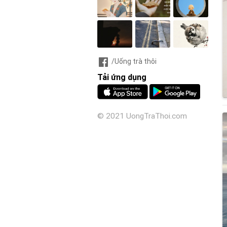
/Uống trà thôi
Tải ứng dụng
© 2021 UongTraThoi.com