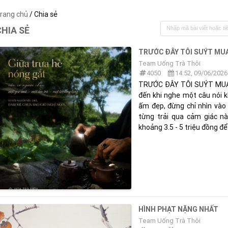
rang chủ
/ Chia sẻ
CHIA SẺ
TRƯỚC ĐÂY TÔI SUÝT MUA
Team Uống Trà Thôi
4050
14:52, 09/06/2026
TRƯỚC ĐÂY TÔI SUÝT MUA 
đến khi nghe một câu nói k
ấm đẹp, đừng chỉ nhìn vào g
từng trải qua cảm giác 
khoảng 3.5 - 5 triệu đồng để
HÌNH PHẠT NẶNG NHẤT
Team Uống Trà Thôi