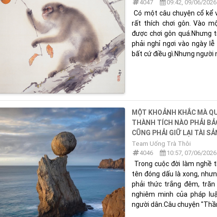
4047
09:42, 09/06/2026
Có một câu chuyện cổ kể v
rất thích chơi gôn. Vào m
được chơi gôn quá.Nhưng t
phải nghỉ ngơi vào ngày l
bất cứ điều gì.Nhưng người 
MỘT KHOẢNH KHẮC MÀ QUÝ
THÀNH TÍCH NÀO PHẢI BẢ
CŨNG PHẢI GIỮ LẠI TÀI S
Team Uống Trà Thôi
4046
10:57, 07/06/2026
Trong cuộc đời làm nghề th
tên đóng dấu là xong, nhưn
phải thức trắng đêm, trăn 
nghiêm minh của pháp lu
người dân.Câu chuyện "Thần 