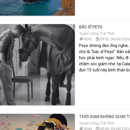
BÁC SĨ PEYO
Team Uống Trà Thôi
4045
09:02, 06/06/2026
Peyo không đeo ống nghe, n
chú là “bác sĩ Peyo”. Bản n
học phải kinh ngạc. Nếu đ
chăm sóc giảm nhẹ tại Cala
đực 15 tuổi này bình thản b
THỜI GIAN KHÔNG QUAY T
Team Uống Trà Thôi
4044
08:00, 05/06/2026