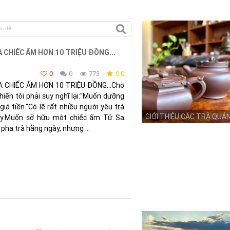
 CHIẾC ẤM HƠN 10 TRIỆU ĐỒNG...
0
0
773
0.0
CHIẾC ẤM HƠN 10 TRIỆU ĐỒNG...Cho
hiến tôi phải suy nghĩ lại:"Muốn dưỡng
iá tiền."Có lẽ rất nhiều người yêu trà
GIỚI THIỆU CÁC TRÀ QUÁ
này.Muốn sở hữu một chiếc ấm Tử Sa
 pha trà hằng ngày, nhưng ...