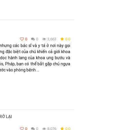
0
0
3,663
0.0
hưng các bác sĩ và y tá ở nơi này gọi
ăng đặc biệt của chú khiến cả giới khoa
i dọc hành lang của khoa ung bướu và
is, Pháp, bạn có thể bắt gặp chú ngựa
ước vào phòng bệnh ...
RỞ LẠI
0
0
8,076
0.0