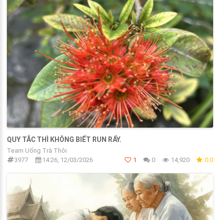
QUY TẮC THÌ KHÔNG BIẾT RUN RẨY.
Team Uống Trà Thôi
3977
14:26, 12/03/2026
1
0
14,920
0.0