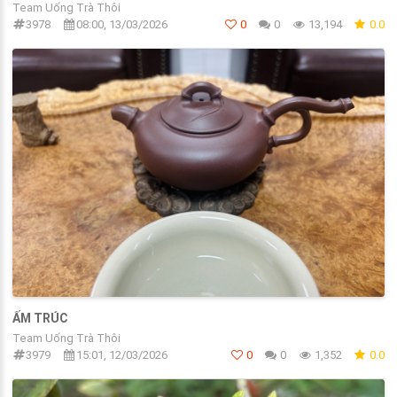
Team Uống Trà Thôi
3978
08:00, 13/03/2026
0
0
13,194
0.0
ẤM TRÚC
Team Uống Trà Thôi
3979
15:01, 12/03/2026
0
0
1,352
0.0