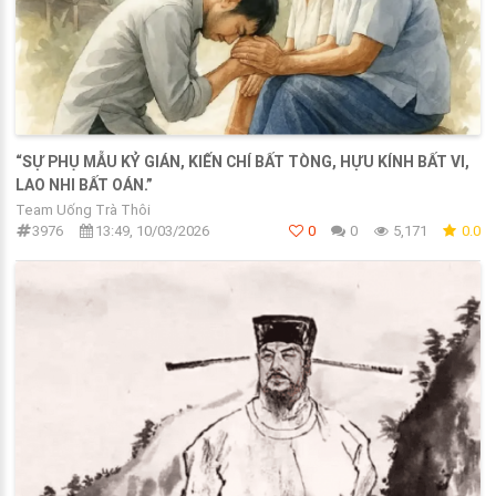
“SỰ PHỤ MẪU KỶ GIÁN, KIẾN CHÍ BẤT TÒNG, HỰU KÍNH BẤT VI,
LAO NHI BẤT OÁN.”
Team Uống Trà Thôi
3976
13:49, 10/03/2026
0
0
5,171
0.0