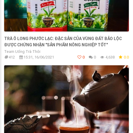
TRÀ Ô LONG PHƯỚC LẠC: ĐẶC SẢN CỦA VÙNG ĐẤT BẢO LỘC
ĐƯỢC CHỨNG NHẬN "SẢN PHẨM NÔNG NGHIỆP TỐT"
Team Uống Trà Thôi
412
15:31, 16/06/2021
0
0
4,638
0.0