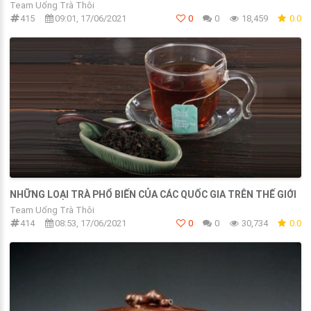
Team Uống Trà Thôi
415
09:01, 17/06/2021
0
0
18,459
0.0
NHỮNG LOẠI TRÀ PHỔ BIẾN CỦA CÁC QUỐC GIA TRÊN THẾ GIỚI
Team Uống Trà Thôi
414
08:53, 17/06/2021
0
0
30,734
0.0