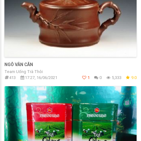
NGÔ VÂN CĂN
Team Uống Trà Thôi
413
17:27, 16/06/2021
1
0
5,333
9.0