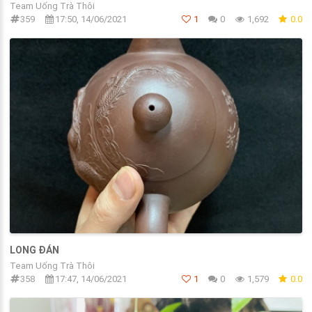
Team Uống Trà Thôi
359
17:50, 14/06/2021
1
0
1,692
0.0
LONG ĐÁN
Team Uống Trà Thôi
358
17:47, 14/06/2021
1
0
1,579
0.0