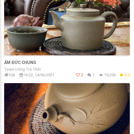
ẤM ĐỨC CHUNG
Team Uống Trà Thôi
356
16:22, 14/06/2021
2
1
19,208
0.0