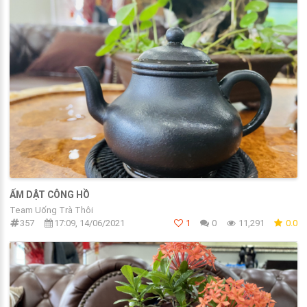
ẤM DẬT CÔNG HỒ
Team Uống Trà Thôi
357
17:09, 14/06/2021
1
0
11,291
0.0