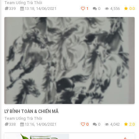
Team Uống Trà Thôi
339
13:18, 14/06/2021
1
0
4,556
0.0
LÝ BỈNH TOÀN & CHIẾN MÃ
Team Uống Trà Thôi
338
13:16, 14/06/2021
0
0
4,042
2.0