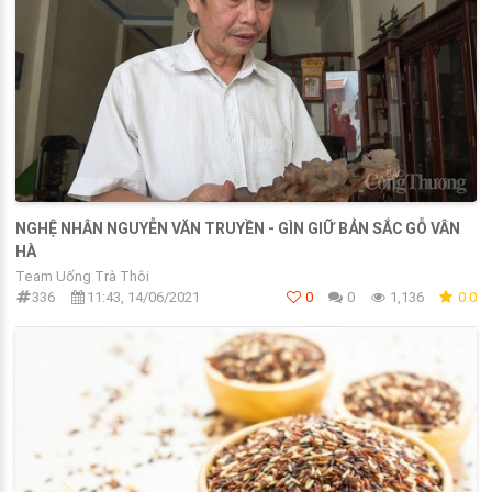
NGHỆ NHÂN NGUYỄN VĂN TRUYỀN - GÌN GIỮ BẢN SẮC GỖ VÂN
HÀ
Team Uống Trà Thôi
336
11:43, 14/06/2021
0
0
1,136
0.0