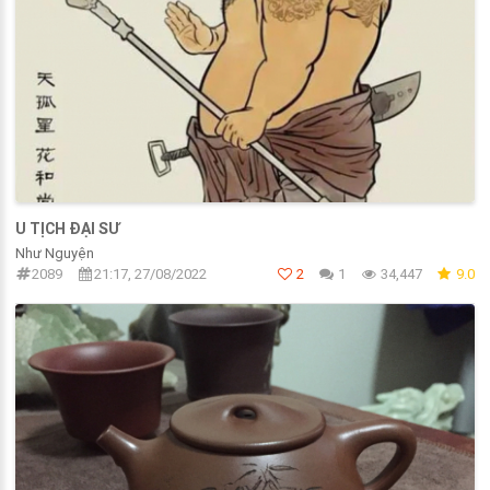
U TỊCH ĐẠI SƯ
Như Nguyện
2089
21:17, 27/08/2022
2
1
34,447
9.0