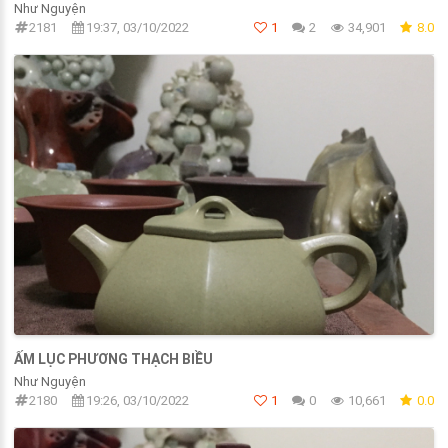
Như Nguyện
2181
19:37, 03/10/2022
1
2
34,901
8.0
ẤM LỤC PHƯƠNG THẠCH BIỀU
Như Nguyện
2180
19:26, 03/10/2022
1
0
10,661
0.0