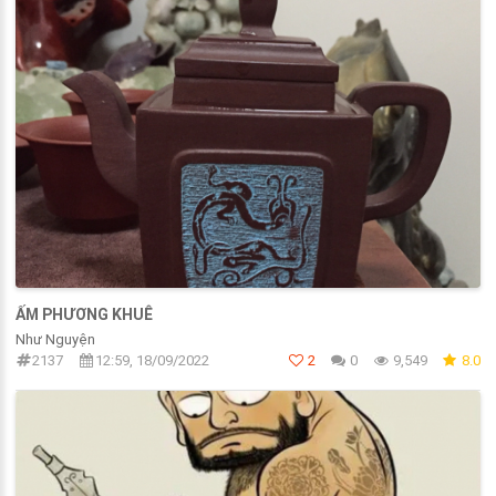
ẤM PHƯƠNG KHUÊ
Như Nguyện
2137
12:59, 18/09/2022
2
0
9,549
8.0