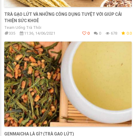
TRÀ GẠO LỨT VÀ NHỮNG CÔNG DỤNG TUYỆT VỜI GIÚP CẢI
THIỆN SỨC KHOẺ
Team Uống Trà Thôi
335
11:36, 14/06/2021
0
0
678
0.0
GENMAICHA LÀ GÌ? (TRÀ GẠO LỨT)