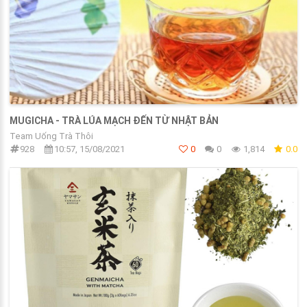
MUGICHA - TRÀ LÚA MẠCH ĐẾN TỪ NHẬT BẢN
Team Uống Trà Thôi
928
10:57, 15/08/2021
0
0
1,814
0.0