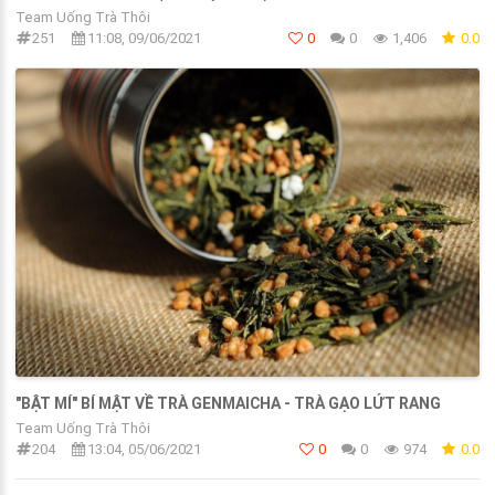
Team Uống Trà Thôi
251
11:08, 09/06/2021
0
0
1,406
0.0
"BẬT MÍ" BÍ MẬT VỀ TRÀ GENMAICHA - TRÀ GẠO LỨT RANG
Team Uống Trà Thôi
204
13:04, 05/06/2021
0
0
974
0.0