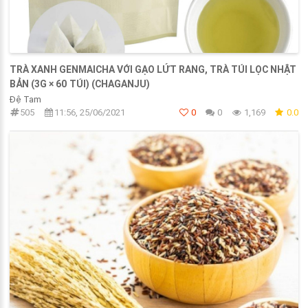
TRÀ XANH GENMAICHA VỚI GẠO LỨT RANG, TRÀ TÚI LỌC NHẬT
BẢN (3G × 60 TÚI) (CHAGANJU)
Đệ Tam
505
11:56, 25/06/2021
0
0
1,169
0.0