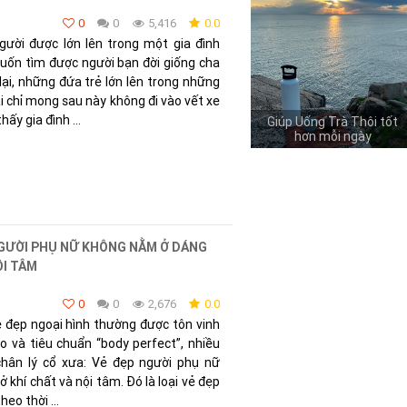
0
0
5,416
0.0
gười được lớn lên trong một gia đình
ốn tìm được người bạn đời giống cha
i, những đứa trẻ lớn lên trong những
ại chỉ mong sau này không đi vào vết xe
ấy gia đình ...
Giúp Uống Trà Thôi tốt
hơn mỗi ngày
NGƯỜI PHỤ NỮ KHÔNG NẰM Ở DÁNG
ỘI TÂM
0
0
2,676
0.0
vẻ đẹp ngoại hình thường được tôn vinh
 và tiêu chuẩn “body perfect”, nhiều
hân lý cổ xưa: Vẻ đẹp người phụ nữ
khí chất và nội tâm. Đó là loại vẻ đẹp
eo thời ...