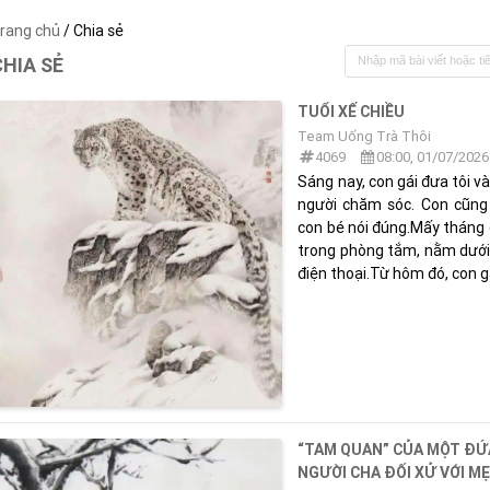
rang chủ
/ Chia sẻ
CHIA SẺ
TUỔI XẾ CHIỀU
Team Uống Trà Thôi
4069
08:00, 01/07/2026
Sáng nay, con gái đưa tôi và
người chăm sóc. Con cũng 
con bé nói đúng.Mấy tháng g
trong phòng tắm, nằm dưới 
điện thoại.Từ hôm đó, con gái
“TAM QUAN” CỦA MỘT ĐỨ
NGƯỜI CHA ĐỐI XỬ VỚI M