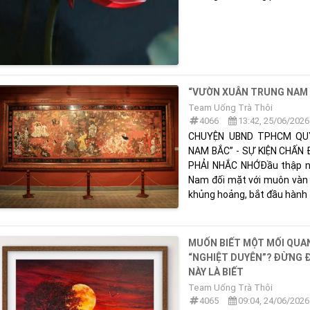
“VƯỜN XUÂN TRUNG NAM 
Team Uống Trà Thôi
4066
13:42, 25/06/2026
CHUYỆN UBND TPHCM QU
NAM BẮC” - SỰ KIỆN CHẤN
PHẢI NHẮC NHỚĐầu thập niê
Nam đối mặt với muôn vàn t
khủng hoảng, bắt đầu hành t
MUỐN BIẾT MỘT MỐI QUAN
“NGHIỆT DUYÊN”? ĐỪNG ĐI
NÀY LÀ BIẾT
Team Uống Trà Thôi
4065
09:04, 24/06/2026