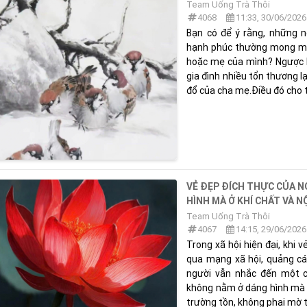
Team Uống Trà Thôi
4068
11:33, 30/06/2026
Bạn có để ý rằng, những n
hạnh phúc thường mong mu
hoặc mẹ của mình? Ngược lạ
gia đình nhiều tổn thương l
đổ của cha mẹ.Điều đó cho th
VẺ ĐẸP ĐÍCH THỰC CỦA 
HÌNH MÀ Ở KHÍ CHẤT VÀ N
Team Uống Trà Thôi
4067
14:15, 29/06/2026
Trong xã hội hiện đại, khi 
qua mạng xã hội, quảng cáo
người vẫn nhắc đến một c
không nằm ở dáng hình mà ở 
trường tồn, không phai mờ th