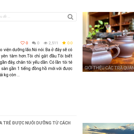
0
0
2,511
0.0
o viện dưỡng lão.Nó nói: Ba ở đây sẽ có
yên tâm hơn.Tôi chỉ gật đầu.Tôi biết
ần đây, chân tôi yếu dần. Có lần tôi té
GIỚI THIỆU CÁC TRÀ QUÁ
sàn gần 1 tiếng đồng hồ mới với được
 kg còn ...
A TRẺ ĐƯỢC NUÔI DƯỠNG TỪ CÁCH
Ẹ