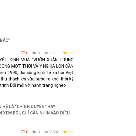
BẮC”
0
0
1,211
0.0
YẾT ĐỊNH MUA “VƯỜN XUÂN TRUNG
 ĐỘNG MỘT THỜI VÀ Ý NGHĨA LỚN CẦN
n 1990, đời sống kinh tế xã hội Việt
hử thách khi vừa bước ra khỏi thời kỳ
rình Đổi mới với hành trang nghèo ...
 HỆ LÀ “CHÍNH DUYÊN” HAY
 XEM BÓI, CHỈ CẦN NHÌN VÀO ĐIỀU
0
0
7,682
0.0