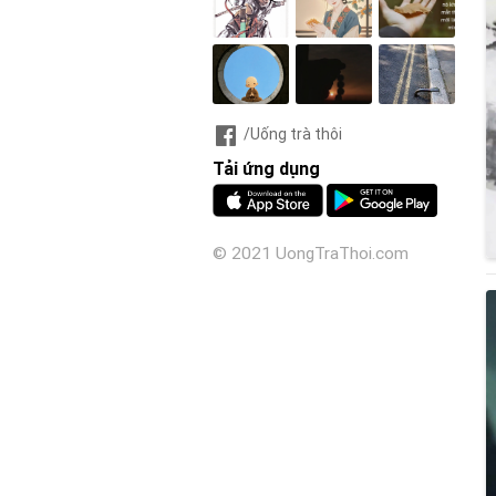
/Uống trà thôi
Tải ứng dụng
© 2021 UongTraThoi.com