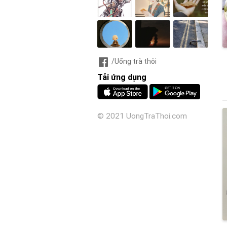
/Uống trà thôi
Tải ứng dụng
© 2021 UongTraThoi.com