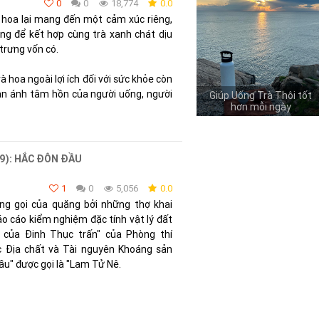
0
0
18,774
0.0
hoa lại mang đến một cảm xúc riêng,
g để kết hợp cùng trà xanh chát dịu
 trưng vốn có.
à hoa ngoài lợi ích đối với sức khỏe còn
ản ánh tâm hồn của người uống, người
Giúp Uống Trà Thôi tốt
hơn mỗi ngày
 9): HẮC ĐÔN ĐẦU
1
0
5,056
0.0
g gọi của quặng bởi những thợ khai
o cáo kiểm nghiệm đặc tính vật lý đất
của Đinh Thục trấn" của Phòng thí
 Địa chất và Tài nguyên Khoáng sản
đầu" được gọi là "Lam Tử Nê.