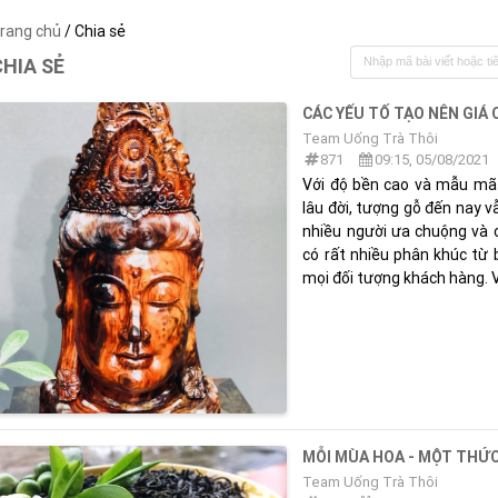
rang chủ
/ Chia sẻ
CHIA SẺ
CÁC YẾU TỐ TẠO NÊN GIÁ
Team Uống Trà Thôi
871
09:15, 05/08/2021
Với độ bền cao và mẫu mã
lâu đời, tượng gỗ đến nay 
nhiều người ưa chuộng và c
có rất nhiều phân khúc từ 
mọi đối tượng khách hàng. Vậ
MỖI MÙA HOA - MỘT THỨ
Team Uống Trà Thôi