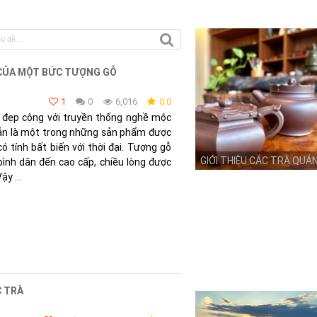
 CỦA MỘT BỨC TƯỢNG GỖ
1
0
6,016
0.0
 đẹp cộng với truyền thống nghề mộc
vẫn là một trong những sản phẩm được
ó tính bất biến với thời đại. Tượng gỗ
GIỚI THIỆU CÁC TRÀ QUÁ
bình dân đến cao cấp, chiều lòng được
y ...
C TRÀ