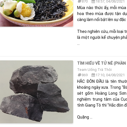
870
18:57, 04/08/2021
Mùa nào thức ấy, mỗi mùa 
hoa theo mùa được tận dụn
càng làm nổi bật lên sự đặc
Theo nghiên cứu, mỗi loại tr
là một người kể chuyện ph
...
TÌM HIỂU VỀ TỬ NÊ (PHẦN
Team Uống Trà Thôi
869
17:10, 04/08/2021
HẮC ĐÔN ĐẦU là tên thườn
khoáng ngày xưa. Trong "Bá
sét gốm Hoàng Long Sơn 
nghiệm trung tâm của Cục
tỉnh Giang Tô thì "Hắc đôn 
Quặng ...