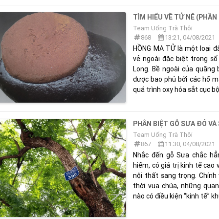
TÌM HIỂU VỀ TỬ NÊ (PHẦN
Team Uống Trà Thôi
868
13:21, 04/08/2021
HỒNG MA TỬ là một loại đấ
vẻ ngoài đặc biệt trong số
Long. Bề ngoài của quặng 
được bao phủ bởi các hố mà
quá trình oxy hóa sắt cục bộ,
PHÂN BIỆT GỖ SƯA ĐỎ VÀ
Team Uống Trà Thôi
867
11:30, 04/08/2021
Nhắc đến gỗ Sưa chắc hẳn 
hiếm, có giá trị kinh tế ca
nội thất sang trọng. Chính
thời vua chúa, những quan
nào có điều kiện “kinh tế” kh