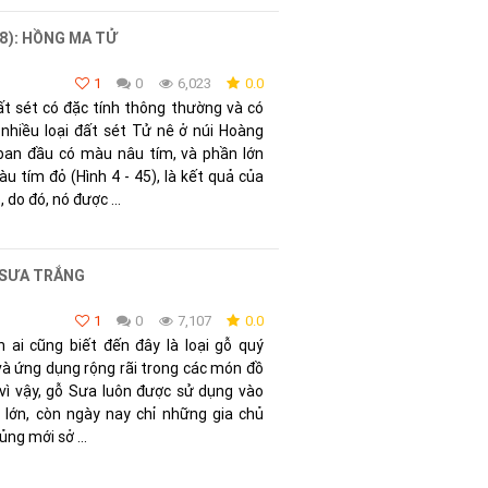
 8): HỒNG MA TỬ
1
0
6,023
0.0
t sét có đặc tính thông thường và có
 nhiều loại đất sét Tử nê ở núi Hoàng
ban đầu có màu nâu tím, và phần lớn
u tím đỏ (Hình 4 - 45), là kết quả của
 do đó, nó được ...
 SƯA TRẮNG
1
0
7,107
0.0
ai cũng biết đến đây là loại gỗ quý
o và ứng dụng rộng rãi trong các món đồ
 vì vậy, gỗ Sưa luôn được sử dụng vào
 lớn, còn ngày nay chỉ những gia chủ
ủng mới sở ...