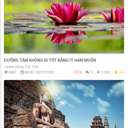
DƯỠNG TÂM KHÔNG GÌ TỐT BẰNG ÍT HAM MUỐN
Team Uống Trà Thôi
4087
08:00, 28/07/2026
0
0
1,962
0.0