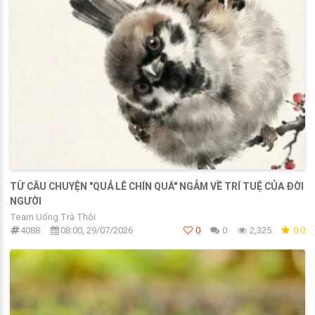
TỪ CÂU CHUYỆN "QUẢ LÊ CHÍN QUÁ" NGẪM VỀ TRÍ TUỆ CỦA ĐỜI
NGƯỜI
Team Uống Trà Thôi
4088
08:00, 29/07/2026
0
0
2,325
0.0