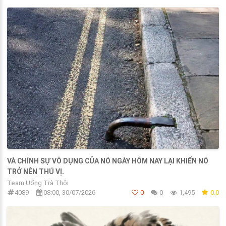
VÀ CHÍNH SỰ VÔ DỤNG CỦA NÓ NGÀY HÔM NAY LẠI KHIẾN NÓ
TRỞ NÊN THÚ VỊ.
Team Uống Trà Thôi
4089
08:00, 30/07/2026
0
0
1,495
0.0