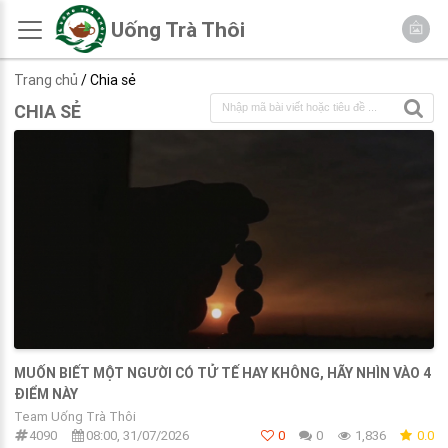
Uống Trà Thôi
Trang chủ
/ Chia sẻ
CHIA SẺ
MUỐN BIẾT MỘT NGƯỜI CÓ TỬ TẾ HAY KHÔNG, HÃY NHÌN VÀO 4
ĐIỂM NÀY
Team Uống Trà Thôi
4090
08:00, 31/07/2026
0
0
1,836
0.0