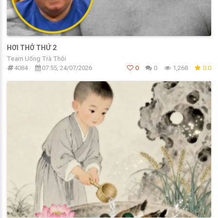
HƠI THỞ THỨ 2
Team Uống Trà Thôi
4084
07:55, 24/07/2026
0
0
1,268
0.0