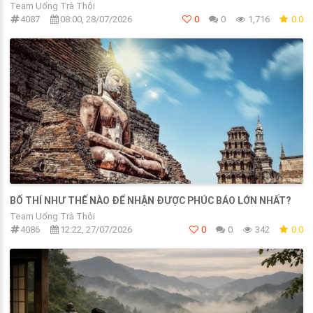
Team Uống Trà Thôi
4087
08:00, 28/07/2026
0
0
1,716
0.0
BỐ THÍ NHƯ THẾ NÀO ĐỂ NHẬN ĐƯỢC PHÚC BÁO LỚN NHẤT?
Team Uống Trà Thôi
4086
12:22, 27/07/2026
0
0
342
0.0