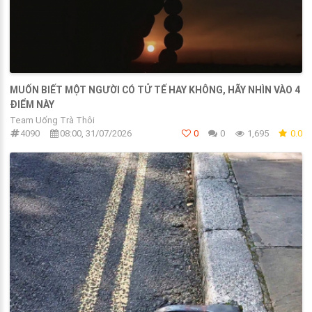
MUỐN BIẾT MỘT NGƯỜI CÓ TỬ TẾ HAY KHÔNG, HÃY NHÌN VÀO 4
ĐIỂM NÀY
Team Uống Trà Thôi
4090
08:00, 31/07/2026
0
0
1,695
0.0