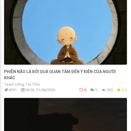
PHIỀN NÃO LÀ BỞI QUÁ QUAN TÂM ĐẾN Ý KIẾN CỦA NGƯỜI
KHÁC
Team Uống Trà Thôi
4091
08:00, 01/08/2026
0
0
933
0.0