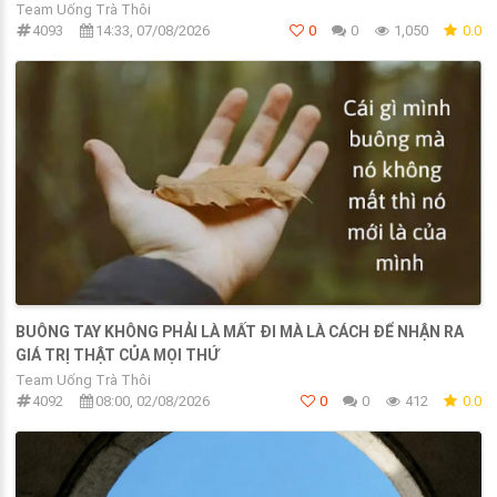
Team Uống Trà Thôi
4093
14:33, 07/08/2026
0
0
1,050
0.0
BUÔNG TAY KHÔNG PHẢI LÀ MẤT ĐI MÀ LÀ CÁCH ĐỂ NHẬN RA
GIÁ TRỊ THẬT CỦA MỌI THỨ
Team Uống Trà Thôi
4092
08:00, 02/08/2026
0
0
412
0.0