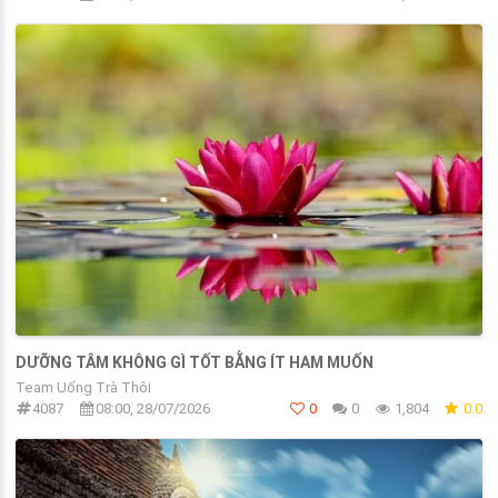
DƯỠNG TÂM KHÔNG GÌ TỐT BẰNG ÍT HAM MUỐN
Team Uống Trà Thôi
4087
08:00, 28/07/2026
0
0
1,804
0.0