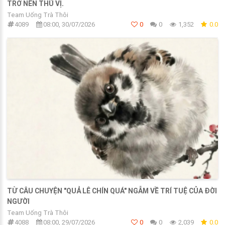
TRỞ NÊN THÚ VỊ.
Team Uống Trà Thôi
4089
08:00, 30/07/2026
0
0
1,352
0.0
TỪ CÂU CHUYỆN "QUẢ LÊ CHÍN QUÁ" NGẪM VỀ TRÍ TUỆ CỦA ĐỜI
NGƯỜI
Team Uống Trà Thôi
4088
08:00, 29/07/2026
0
0
2,039
0.0