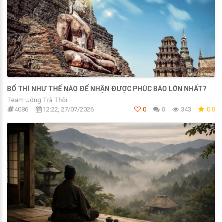
BỐ THÍ NHƯ THẾ NÀO ĐỂ NHẬN ĐƯỢC PHÚC BÁO LỚN NHẤT?
Team Uống Trà Thôi
4086
12:22, 27/07/2026
0
0
343
0.0