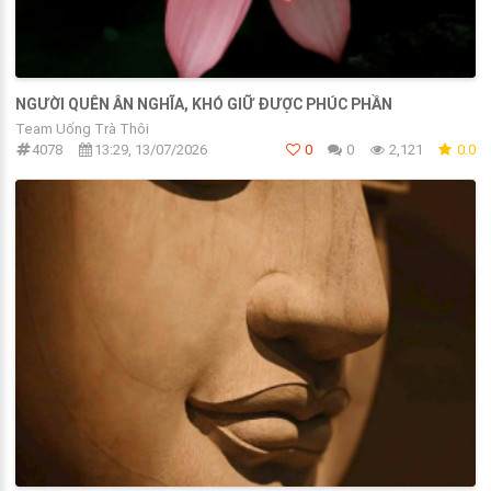
NGƯỜI QUÊN ÂN NGHĨA, KHÓ GIỮ ĐƯỢC PHÚC PHẦN
Team Uống Trà Thôi
4078
13:29, 13/07/2026
0
0
2,121
0.0