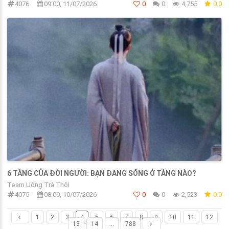
4076
09:00, 11/07/2026
0
0
4,755
0.0
6 TẦNG CỦA ĐỜI NGƯỜI: BẠN ĐANG SỐNG Ở TẦNG NÀO?
Team Uống Trà Thôi
4075
08:00, 10/07/2026
0
0
2,523
0.0
1
2
3
4
5
6
7
8
9
10
11
12
13
14
...
788