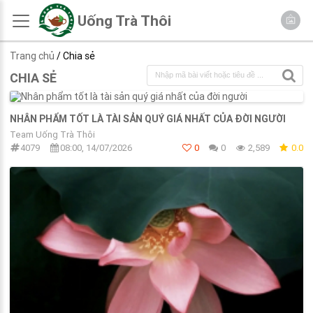
Uống Trà Thôi
Trang chủ
/ Chia sẻ
CHIA SẺ
NHÂN PHẨM TỐT LÀ TÀI SẢN QUÝ GIÁ NHẤT CỦA ĐỜI NGƯỜI
Team Uống Trà Thôi
4079
08:00, 14/07/2026
0
0
2,589
0.0