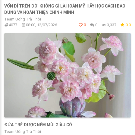
VỐN DĨ TRÊN ĐỜI KHÔNG GÌ LÀ HOÀN MỸ, HÃY HỌC CÁCH BAO
DUNG VÀ HOÀN THIỆN CHÍNH MÌNH
Team Uống Trà Thôi
4077
08:00, 12/07/2026
0
0
3,337
0.0
ĐỨA TRẺ ĐƯỢC NẾM MÙI GIÀU CÓ
Team Uống Trà Thôi