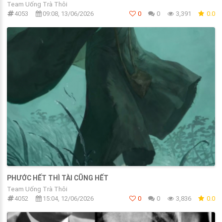
Team Uống Trà Thôi
4053
09:08, 13/06/2026
0
0
3,391
0.0
PHƯỚC HẾT THÌ TÀI CŨNG HẾT
Team Uống Trà Thôi
4052
15:04, 12/06/2026
0
0
3,836
0.0