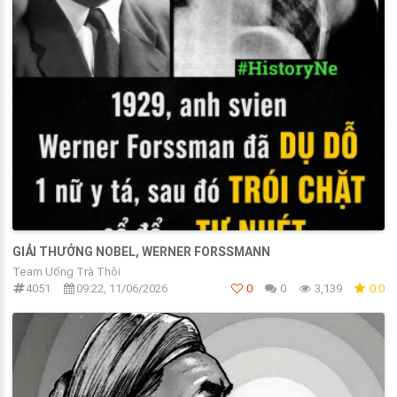
GIẢI THƯỞNG NOBEL, WERNER FORSSMANN
Team Uống Trà Thôi
4051
09:22, 11/06/2026
0
0
3,139
0.0