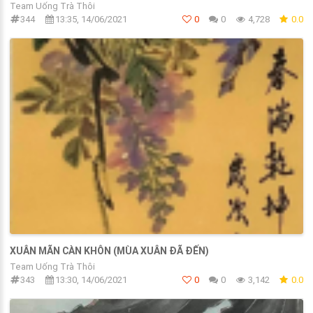
Team Uống Trà Thôi
344
13:35, 14/06/2021
0
0
4,728
0.0
XUÂN MÃN CÀN KHÔN (MÙA XUÂN ĐÃ ĐẾN)
Team Uống Trà Thôi
343
13:30, 14/06/2021
0
0
3,142
0.0