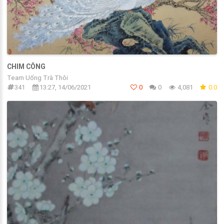
CHIM CÔNG
Team Uống Trà Thôi
341
13:27, 14/06/2021
0
0
4,081
0.0