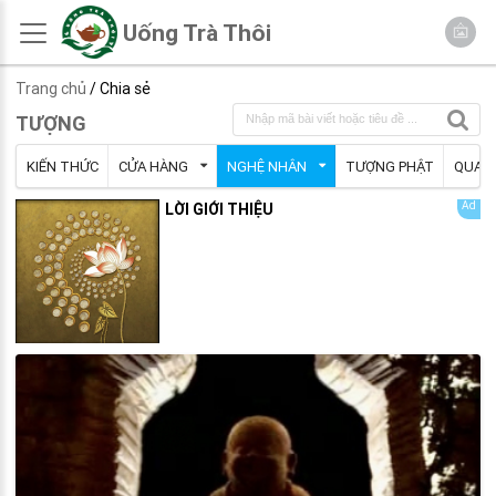
Uống Trà Thôi
Trang chủ
/ Chia sẻ
TƯỢNG
KIẾN THỨC
CỬA HÀNG
NGHỆ NHÂN
TƯỢNG PHẬT
QUAN
LỜI GIỚI THIỆU