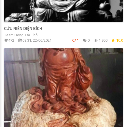
CỬU NIÊN DIỆN BÍCH
Team Uống Trà Thôi
472
08:31, 22/06/2021
1
0
1,950
10.0