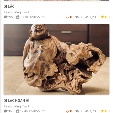
DI LẶC
Team Uống Trà Thôi
295
10:10, 12/06/2021
0
0
1,200
0.0
DI LẶC HOAN HỈ
Team Uống Trà Thôi
202
12:45, 05/06/2021
0
0
1,703
0.0