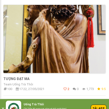
TƯỢNG ĐẠT MA
Team Uống Trà Thôi
100
17:22, 27/05/2021
2
0
1,773
9.5
Uống Trà Thôi
/Uống trà thôi
×
TẢI APP
Chỉ 30s tải app cực nhẹ và trải nghiệm!