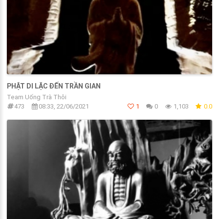
PHẬT DI LẶC ĐẾN TRẦN GIAN
Team Uống Trà Thôi
473
08:33, 22/06/2021
1
0
1,103
0.0