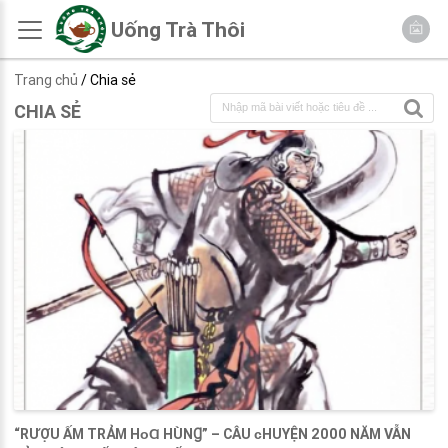
Uống Trà Thôi
Trang chủ
/ Chia sẻ
CHIA SẺ
“RƯỢU ẤM TRẢM HᴏⱭ HÙNꞬ” – CÂU ᴄHUYỆN 2000 NĂM VẪN