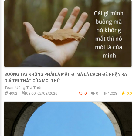
BUÔNG TAY KHÔNG PHẢI LÀ MẤT ĐI MÀ LÀ CÁCH ĐỂ NHẬN RA
GIÁ TRỊ THẬT CỦA MỌI THỨ
Team Uống Trà Thôi
4092
08:00, 02/08/2026
0
0
1,028
0.0