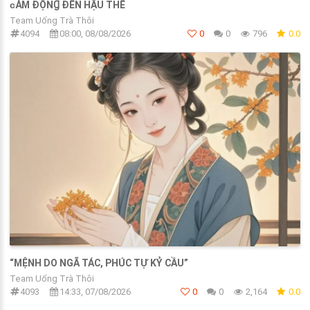
ᴄẢM ĐỘNꞬ ĐẾN HẬU THẾ
Team Uống Trà Thôi
4094
08:00, 08/08/2026
0
0
796
0.0
“MỆNH DO NGÃ TÁC, PHÚC TỰ KỶ CẦU”
Team Uống Trà Thôi
4093
14:33, 07/08/2026
0
0
2,164
0.0