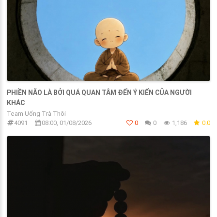
PHIỀN NÃO LÀ BỞI QUÁ QUAN TÂM ĐẾN Ý KIẾN CỦA NGƯỜI
KHÁC
Team Uống Trà Thôi
4091
08:00, 01/08/2026
0
0
1,186
0.0