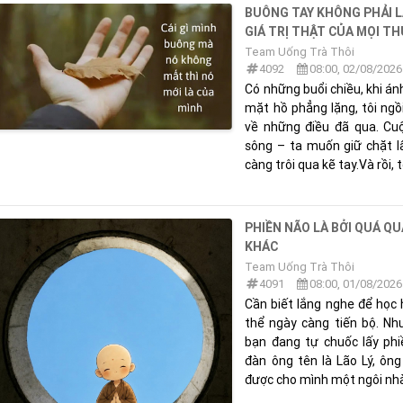
BUÔNG TAY KHÔNG PHẢI L
GIÁ TRỊ THẬT CỦA MỌI T
Team Uống Trà Thôi
4092
08:00, 02/08/2026
Có những buổi chiều, khi 
mặt hồ phẳng lặng, tôi ngồ
về những điều đã qua. Cuộ
sông – ta muốn giữ chặt 
càng trôi qua kẽ tay.Và rồi, t
PHIỀN NÃO LÀ BỞI QUÁ Q
KHÁC
Team Uống Trà Thôi
4091
08:00, 01/08/2026
Cần biết lắng nghe để học 
thể ngày càng tiến bộ. Như
bạn đang tự chuốc lấy ph
đàn ông tên là Lão Lý, ôn
được cho mình một ngôi nhà.