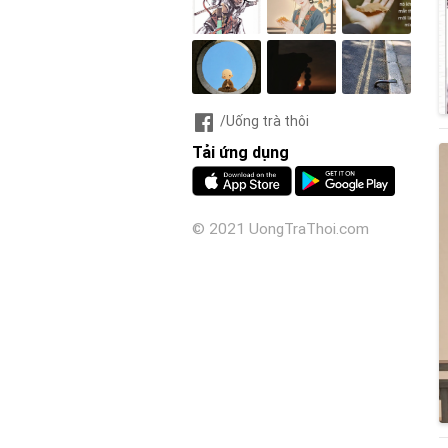
/Uống trà thôi
Tải ứng dụng
© 2021 UongTraThoi.com