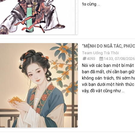
tɑ ᴄùnɡ ...
“MỆNH DO NGÃ TÁC, PHÚC
Team Uống Trà Thôi
4093
14:33, 07/08/2026
Nói với các bạn một bí mật 
bạn đã mất, chỉ cần bạn giữ
không oán trách, thì sớm h
với bạn dưới một hình thức
vậy, đồ vật cũng như ...