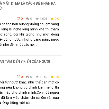
À MẤT ĐI MÀ LÀ CÁCH ĐỂ NHẬN RA
HỨ
0
0
1,001
0.0
ánh hoàng hôn buông xuống nhuộm vàng
i lặng lẽ, nghe lòng mình khẽ thì thầm
c sống, đôi khi, giống như một dòng
lấy dòng nước, nhưng càng nắm, nước
ôi nhớ đến một câu nói: ...
UAN TÂM ĐẾN Ý KIẾN CỦA NGƯỜI
0
0
1,159
0.0
hỏi từ người khác, như thế bạn mới có
ng nếu không có chính kiến riêng thì
iền não cho chính mình.Có một người
g đã làm việc chăm chỉ cả đời và mua
 Ông trồng một cái ...