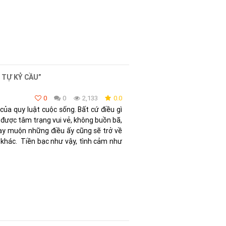
 TỰ KỶ CẦU”
0
0
2,133
0.0
của quy luật cuộc sống. Bất cứ điều gì
 được tâm trạng vui vẻ, không buồn bã,
ay muộn những điều ấy cũng sẽ trở về
 khác. Tiền bạc như vậy, tình cảm như