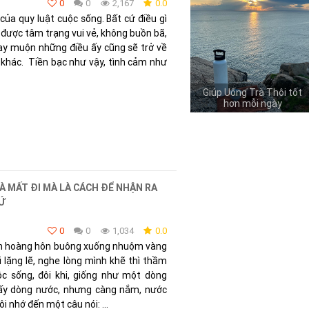
0
0
2,167
0.0
của quy luật cuộc sống. Bất cứ điều gì
 được tâm trạng vui vẻ, không buồn bã,
ay muộn những điều ấy cũng sẽ trở về
 khác. Tiền bạc như vậy, tình cảm như
GIỚI THIỆU SÁCH HAY
À MẤT ĐI MÀ LÀ CÁCH ĐỂ NHẬN RA
HỨ
0
0
1,034
0.0
ánh hoàng hôn buông xuống nhuộm vàng
i lặng lẽ, nghe lòng mình khẽ thì thầm
c sống, đôi khi, giống như một dòng
lấy dòng nước, nhưng càng nắm, nước
ôi nhớ đến một câu nói: ...