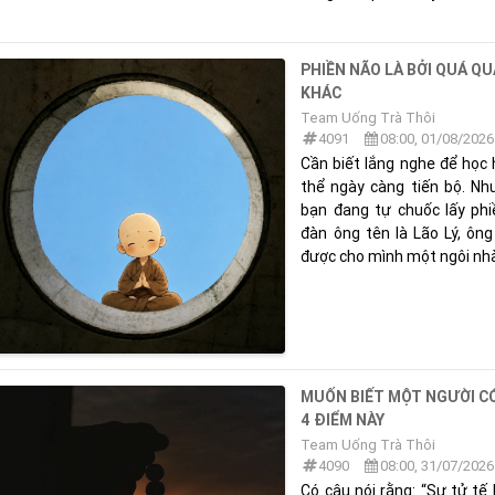
PHIỀN NÃO LÀ BỞI QUÁ Q
KHÁC
Team Uống Trà Thôi
4091
08:00, 01/08/2026
Cần biết lắng nghe để học 
thể ngày càng tiến bộ. Như
bạn đang tự chuốc lấy ph
đàn ông tên là Lão Lý, ôn
được cho mình một ngôi nhà.
MUỐN BIẾT MỘT NGƯỜI CÓ
4 ĐIỂM NÀY
Team Uống Trà Thôi
4090
08:00, 31/07/2026
Có câu nói rằng: “Sự tử tế 