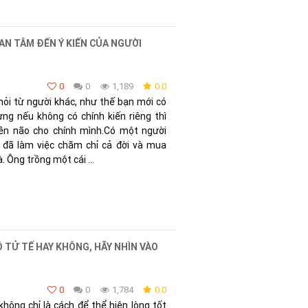
UAN TÂM ĐẾN Ý KIẾN CỦA NGƯỜI
0
0
1,189
0.0
hỏi từ người khác, như thế bạn mới có
ng nếu không có chính kiến riêng thì
iền não cho chính mình.Có một người
g đã làm việc chăm chỉ cả đời và mua
 Ông trồng một cái ...
 TỬ TẾ HAY KHÔNG, HÃY NHÌN VÀO
0
0
1,784
0.0
không chỉ là cách để thể hiện lòng tốt