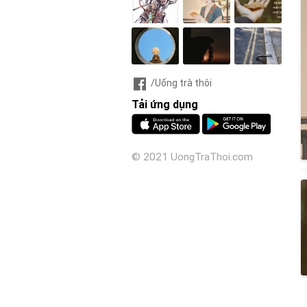
/Uống trà thôi
Tải ứng dụng
© 2021 UongTraThoi.com