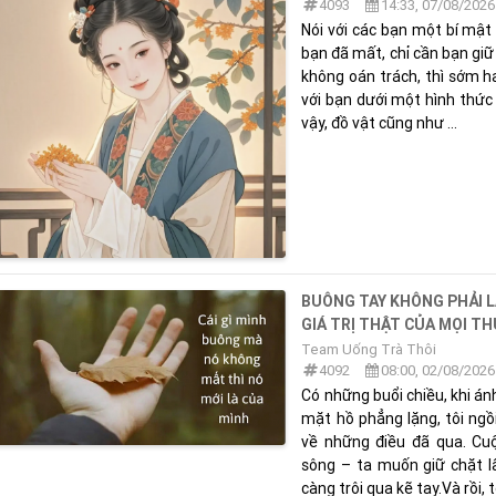
4093
14:33, 07/08/2026
Nói với các bạn một bí mật 
bạn đã mất, chỉ cần bạn giữ
không oán trách, thì sớm h
với bạn dưới một hình thức
vậy, đồ vật cũng như ...
BUÔNG TAY KHÔNG PHẢI L
GIÁ TRỊ THẬT CỦA MỌI T
Team Uống Trà Thôi
4092
08:00, 02/08/2026
Có những buổi chiều, khi 
mặt hồ phẳng lặng, tôi ngồ
về những điều đã qua. Cuộ
sông – ta muốn giữ chặt 
càng trôi qua kẽ tay.Và rồi, t