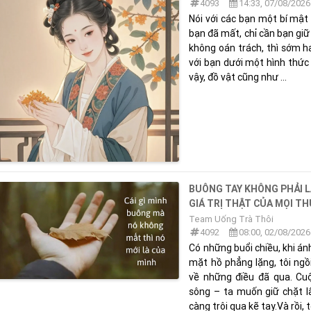
4093
14:33, 07/08/2026
Nói với các bạn một bí mật 
bạn đã mất, chỉ cần bạn giữ
không oán trách, thì sớm h
với bạn dưới một hình thức
vậy, đồ vật cũng như ...
BUÔNG TAY KHÔNG PHẢI L
GIÁ TRỊ THẬT CỦA MỌI T
Team Uống Trà Thôi
4092
08:00, 02/08/2026
Có những buổi chiều, khi 
mặt hồ phẳng lặng, tôi ngồ
về những điều đã qua. Cuộ
sông – ta muốn giữ chặt 
càng trôi qua kẽ tay.Và rồi, t