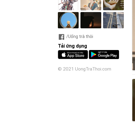
/Uống trà thôi
Tải ứng dụng
© 2021 UongTraThoi.com