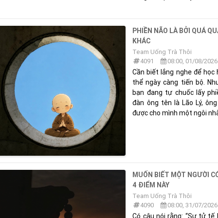
PHIỀN NÃO LÀ BỞI QUÁ Q
KHÁC
Team Uống Trà Thôi
4091
08:00, 01/08/2026
Cần biết lắng nghe để học 
thể ngày càng tiến bộ. Như
bạn đang tự chuốc lấy ph
đàn ông tên là Lão Lý, ôn
được cho mình một ngôi nhà.
MUỐN BIẾT MỘT NGƯỜI CÓ
4 ĐIỂM NÀY
Team Uống Trà Thôi
4090
08:00, 31/07/2026
Có câu nói rằng: “Sự tử tế 