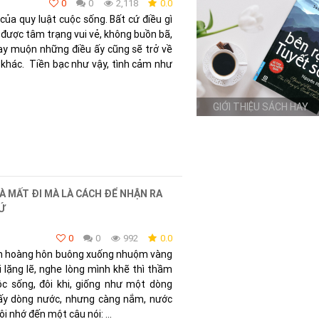
0
0
2,118
0.0
của quy luật cuộc sống. Bất cứ điều gì
 được tâm trạng vui vẻ, không buồn bã,
ay muộn những điều ấy cũng sẽ trở về
 khác. Tiền bạc như vậy, tình cảm như
Giúp Uống Trà Thôi tốt
hơn mỗi ngày
À MẤT ĐI MÀ LÀ CÁCH ĐỂ NHẬN RA
HỨ
0
0
992
0.0
ánh hoàng hôn buông xuống nhuộm vàng
i lặng lẽ, nghe lòng mình khẽ thì thầm
c sống, đôi khi, giống như một dòng
lấy dòng nước, nhưng càng nắm, nước
ôi nhớ đến một câu nói: ...