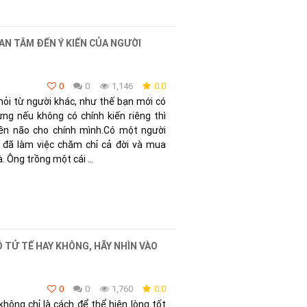
UAN TÂM ĐẾN Ý KIẾN CỦA NGƯỜI
0
0
1,146
0.0
hỏi từ người khác, như thế bạn mới có
ng nếu không có chính kiến riêng thì
iền não cho chính mình.Có một người
g đã làm việc chăm chỉ cả đời và mua
 Ông trồng một cái ...
 TỬ TẾ HAY KHÔNG, HÃY NHÌN VÀO
0
0
1,760
0.0
không chỉ là cách để thể hiện lòng tốt